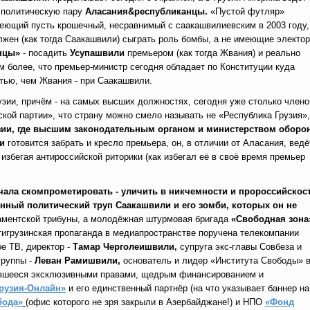
 политическую пару
Аласания
&
республиканцы.
«Пустой футляр»
ющий пусть крошечный, несравнимый с саакашвилиевским в 2003 году,
лжен (как тогда Саакашвили) сыграть роль бомбы, а не имеющие электо
нцы»
- посадить
Усупашвили
премьером (как тогда Жвания) и реально
м более, что премьер-министр сегодня обладает по Конституции куда
тью, чем Жвания - при Саакашвили.
узии, причём - на самых высших должностях, сегодня уже столько члено
кой партии», что страну можно смело называть не «Республика Грузия»,
узии, где высшим законодательным органом и министерством оборо
и
готовится забрать и кресло премьера, он, в отличии от Аласания, ведё
збегая антироссийской риторики (как избегал её в своё время премьер
чала скомпрометировать - уличить в никчемности и пророссийскост
нный политический труп Саакашвили и его зомби, которых он не
аментской трибуны, а молодёжная штурмовая бригада
«Свободная зона
тигрузинская пропаганда в медиапространстве поручена телекомпании
ое ТВ,
директор -
Тамар Черголеишвили,
супруга экс-главы Совбеза и
группы -
Леван Рамишвили,
основатель и лидер «Института Свободы» 
авшееся эксклюзивными правами, щедрым финансированием и
рузия-Онлайн»
и его единственный партнёр (на что указывает баннер на
бода»
(офис которого не зря закрыли в Азербайджане!) и НПО
«Фонд