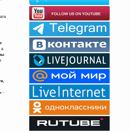
рата
в
 а
ны
т
и,
»
-
в