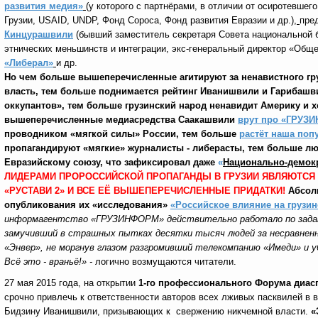
развития медия»
(у которого с партнёрами, в отличии от осиротевшег
Грузии, USAID, UNDP, Фонд Сороса, Фонд развития Евразии и др.)
,
пре
Кинцурашвили
(бывший заместитель секретаря Совета национальной б
этнических меньшинств и интеграции, экс-генеральный директор «Общ
«Либерал»
и др.
Но чем больше вышеперечисленные агитируют за ненавистного гр
власть, тем больше поднимается рейтинг Иванишвили и Гарибашви
оккупантов», тем больше грузинский народ ненавидит Америку и 
вышеперечисленные медиасредства Саакашвили
врут про «ГРУ
проводником «мягкой силы» России, тем больше
растёт наша поп
пропагандируют «мягкие» журналисты - либерасты, тем больше л
Евразийскому союзу, что зафиксировал даже
«
Национально-демокр
ЛИДЕРАМИ ПРОРОССИЙСКОЙ ПРОПАГАНДЫ В ГРУЗИИ ЯВЛЯЮТСЯ 
«РУСТАВИ 2» И ВСЕ ЕЁ ВЫШЕПЕРЕЧИСЛЕННЫЕ ПРИДАТКИ!
Абсолю
опубликования их «исследования»
«Российское влияние на грузи
информагентство «ГРУЗИНФОРМ» действительно работало по заданию
замучивший в страшных пытках десятки тысяч людей за несравненно
«Энвер», не моргнув глазом разгромивший телекомпанию «Имеди» и 
Всё это - враньё!» -
логично
возмущаются читатели.
27 мая 2015 года, на открытии
1-го профессионального Форума диас
срочно привлечь к ответственности авторов всех лживых пасквилей в 
Бидзину Иванишвили, призывающих к свержению никчемной власти.
«