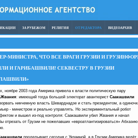
ЛИКАЦИИ
ЗА РУБЕЖОМ
РЕЛИГИЯ
ОТ РЕДАКТОРА
ВИДЕОАРХИВ
Р-МИНИСТРА, ЧТО ВСЕ ВРАГИ ГРУЗИИ И ГРУЗИНФО
И И ГАРИБАШВИЛИ! СЕКВЕСТРУ В ГРУЗИИ
ЕЛАШВИЛИ»
х, ноябре 2003 года Америка привела к власти политическую пару
&
Жвания
: имеющий тогда большой электорат авантюрист
Саакашвили
зорвать никчемную власть Шеварднадзе и стать президентом, а одиночк
мьер - министром и реально управлять. Но экспериментальный робот
ефектом и вышел из-под контроля: Саакашвили убил Жвания и начал
бы отрезать от Грузии не пожелавших «евроатлантизироваться» Абхазию
ю.
аакашвили
проделывает сегодня с Украиной, а в Грузии Америка ведёт 