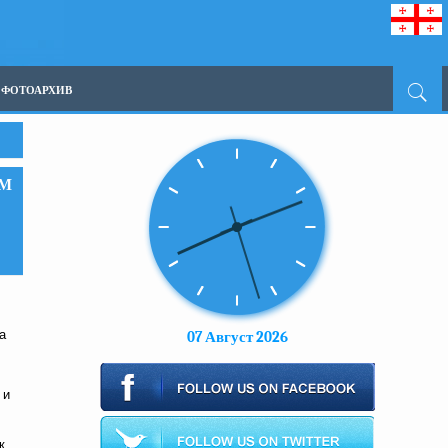
ФОТОАРХИВ
РМ
а
07 Август 2026
 и
к