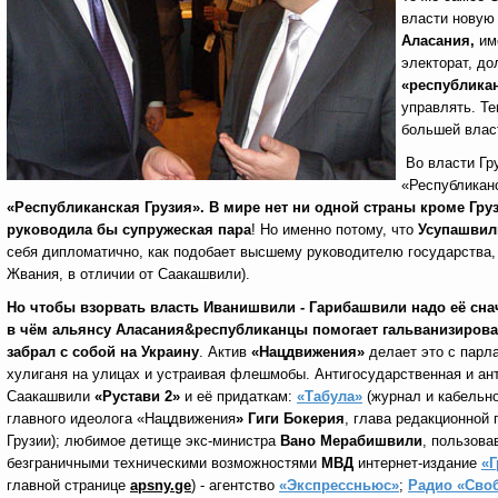
власти новую
Аласания,
име
электорат, до
«республика
управлять. Те
большей влас
Во власти Гр
«Республиканс
«Республиканская Грузия».
В
мире нет ни одной страны кроме Гр
руководила бы супружеская пара
! Но именно потому, что
Усупашвил
себя дипломатично, как подобает высшему руководителю государства, и
Жвания, в отличии от Саакашвили).
Но чтобы взорвать власть Иванишвили - Гарибашвили надо её сна
в чём альянсу Аласания
&
республиканцы помогает гальванизирова
забрал с собой на Украину
. Актив
«Нацдвижения»
делает это с парл
хулиганя на улицах и устраивая флешмобы. Антигосударственная и ан
Саакашвили
«Рустави 2»
и её придаткам:
«Табула»
(журнал и кабельн
главного идеолога «Нацдвижения
» Гиги Бокерия
, глава редакционной 
Грузии); любимое детище экс-министра
Вано Мерабишвили
, пользов
безграничными техническими возможностями
МВД
интернет-издание
«Г
главной странице
apsny
.
ge
) - агентство
«Экспрессньюс»
;
Радио «Сво