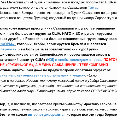
о без Мерабишвили «Грузия - Онлайн», всё в порядке: посольство США в
дседателем которого
является фаворитка Саакашвили
Тамар
езопасности Бокерия, советник президента Грузии Саакашвил по вопро
ественного вещателя Грузии»); созданный на деньги Фонда Сороса журн
узинскому народу преступника Саакашвили и ругают сегодняшнюю
ли; чем больше агитируют за США, НАТО и ЕС и ругают «русских
хочет дружбы с Россией; чем больше ненавистные грузинскому наро
ЗИНФОРМ»
,
который, якобы, спонсируется Кремлём и является
улярность
; чем больше за евроатлантический курс Грузии
юди отворачиваются от Европейского и поворачивается лицом к
атический институт США» (
NDI
) в своём последнем опросе
.
ПОЭТО
НЕ «ГРУЗИНФОРМ», А МЕДИА СААКАШВИЛИ - ТЕЛЕКОМПАНИЯ
тные идиоты, они даже не предусмотрели обратный эффект от
нские неправительственные организации и медиа»
.
«Если
 и на деньги России, то почему массовый палач и убийца Саакашвил
 мелкие «проступки», режиссёр - постановщик «шпионских» сериалов
убивший её владельца - Патаркацишвили, вдруг пожалел ГРУЗИНФОРМ?
пор
, я, в частности, посоветовал премьер-министру
Ираклию Гарибашв
вышеперечисленных медиа и грязных карикатур в соцсетях на него лично
Это те же самые
интернет-диверсанты
,
которые все эти годы борол