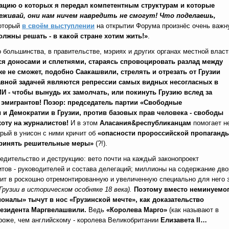
ацию о которых я передал компетентным структурам и которые
еживай, они нам ничем навредить не смогут! Что поделаешь,
который
в своём выступлении
на открытии Форума произнёс очень важ
олжны решать - в какой стране хотим жить!»
.
 большинства, в правительстве, мэриях и других органах местной власт
лся доносами и сплетнями, стараясь спровоцировать разлад между
же не сможет, подобно Саакашвили, стрелять и отрезать от Грузии
авной задачей являются репрессии самых видных несогласных в
И - чтобы вынудь их замолчать, или покинуть Грузию вслед за
 эмигрантов!
Позор: председатель партии «Свободные
и Демократии в Грузии, против базовых прав человека - свободы
оту на журналистов!
И в этом
Аласания
&республиканцам
помогает н
орый в унисон с ними кричит об
«опасности пророссийской пропаганд
ринять решительные меры»
(?!).
едительство и деструкцию: вето почти на каждый законопроект
тов - руководителей и состава делегаций; миллионы на содержание дво
ит в роскошно отремонтированную и увеличенную специально для него 
рузии в историческом особняке 18 века).
Поэтому вместо неминуемо
оналы» тычут в нос «Грузинской мечте», как доказательство
резидента Маргвелашвили.
Ведь
«Королева Марго»
(как называют в
роже, чем английскому - королева Великобритании
Елизавета
II
…