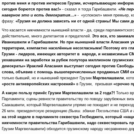
против меня и против интересов Грузии, исчерпывающую информ
сегодня борются против вас!»
- сказал я тогда Гарибашвили.
«Не пер
наверное это и есть демократия…»
- «успокоил» меня премьер, 
фразу:
«Грузия не должна зависеть ни от одной страны! Мы сами д
Что касается никчемности нынешней власти - да, среди парламентского
действительно, много дилетантов и предателей.
Это все, кто занима
Иванишвили и Гарибашвили
.
Но при нынешней власти Аласания
у
территории, компактно населённые несогласными! Поэтому его гл
Грузии - лидеров, имеющих авторитет в народе, и независимые СМ
уехавшими на заработки за рубеж полутора миллионом грузинских
демократы» Ираклий Аласания выступает сегодня против Свободы 
слова, объявив с помощь вышеперечисленных продажных СМИ ох
только бывший, но и нынешний президент Грузии
Маргвелашвили
, кот
«росте антиевропейских настроений»
в Грузии, призывая
«срочно п
А какую пользу принёс Грузии Маргвелашвили за 2 года?
!
Только вр
Парламента; сцены ревности правительству по поводу зарубежных визи
Саакашвили, который Маргвелашвили упрямо не покидает и не переход
26 млн. президентскую резиденцию
(бывш. здание Посольства США в Г
на этой неделе в парламенте секвестра Госбюджета, который «наци
никчемности правительства Гарибашвили, надо секвестировать п
Грузии Маргвелашвили) обходится грузинскому народу несравненно до