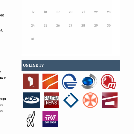
17
18
19
20
21
22
23
ную
24
25
26
27
28
29
30
и,
31
ONLINE TV
е
ы»
и
рца
за
го