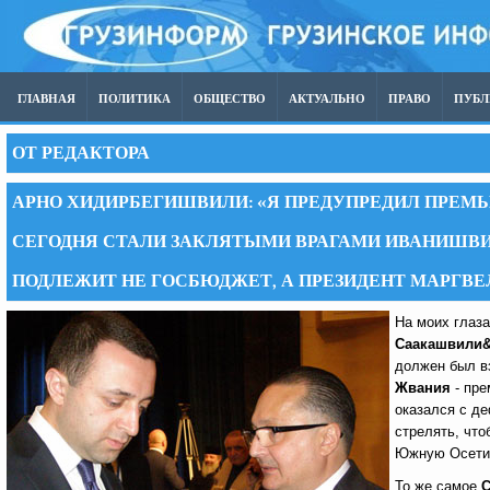
ГЛАВНАЯ
ПОЛИТИКА
ОБЩЕСТВО
АКТУАЛЬНО
ПРАВО
ПУБ
ОТ РЕДАКТОРА
АРНО ХИДИРБЕГИШВИЛИ: «Я ПРЕДУПРЕДИЛ ПРЕМЬЕ
СЕГОДНЯ СТАЛИ ЗАКЛЯТЫМИ ВРАГАМИ ИВАНИШВИЛ
ПОДЛЕЖИТ НЕ ГОСБЮДЖЕТ, А ПРЕЗИДЕНТ МАРГВ
На моих глаза
Саакашвили
должен был в
Жвания
- пре
оказался c д
стрелять, что
Южную Осети
То же самое
С