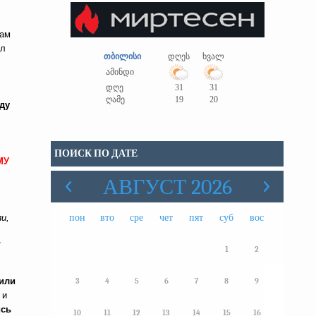
сам
ал
თბილისი
დღეს
ხვალ
ამინდი
დღე
31
31
ღამე
19
20
ду
ПОИСК ПО ДАТЕ
МУ
АВГУСТ 2026
пон
вто
сре
чет
пят
суб
вос
и,
!
1
2
или
3
4
5
6
7
8
9
 и
ись
10
11
12
13
14
15
16