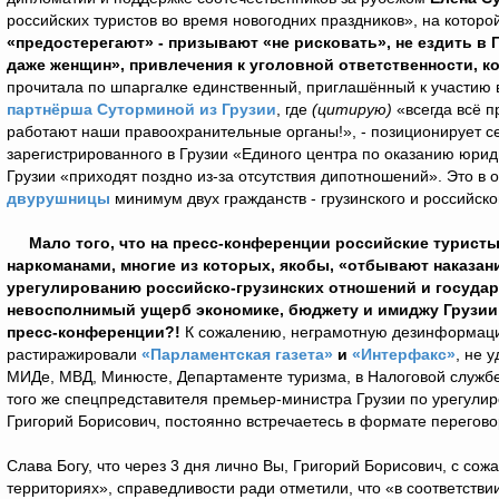
российских туристов во время новогодних праздников», на которо
«предостерегают» - призывают «не рисковать», не ездить в 
даже женщин», привлечения к уголовной ответственности, 
прочитала по шпаргалке единственный, приглашённый к участию 
партнёрша Суторминой из Грузии
, где
(цитирую)
«всегда всё п
работают наши правоохранительные органы!», - позиционирует се
зарегистрированного в Грузии «Единого центра по оказанию юрид
Грузии «приходят поздно из-за отсутствия дипотношений». Это в
двурушницы
минимум двух гражданств - грузинского и российско
Мало того, что на пресс-конференции российские турист
наркоманами, многие из которых, якобы, «отбывают наказан
урегулированию российско-грузинских отношений и государ
невосполнимый ущерб экономике, бюджету и имиджу Грузии:
пресс-конференции?!
К сожалению, неграмотную дезинформацию
растиражировали
«Парламентская газета»
и
«Интерфакс»
, не 
МИДе, МВД, Минюсте, Департаменте туризма, в Налоговой службе
того же спецпредставителя премьер-министра Грузии по урегули
Григорий Борисович, постоянно встречаетесь в формате перегово
Слава Богу, что через 3 дня лично Вы, Григорий Борисович, с со
территориях», справедливости ради отметили, что «в соответстви