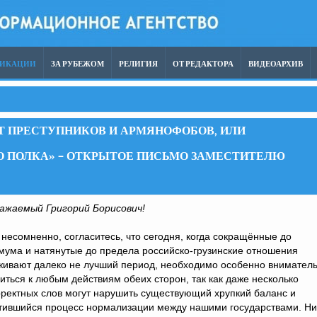
ЛИКАЦИИ
ЗА РУБЕЖОМ
РЕЛИГИЯ
ОТ РЕДАКТОРА
ВИДЕОАРХИВ
Т ПРЕСТУПНИКОВ И АРМЯНОФОБОВ, ИЛИ
О ПОЛКА» – ОТКРЫТОЕ ПИСЬМО ЗАМЕСТИТЕЛЮ
ажаемый Григорий Борисович!
 несомненно, согласитесь, что сегодня, когда сокращённые до
ума и натянутые до предела российско-грузинские отношения
живают далеко не лучший период, необходимо особенно внимател
иться к любым действиям обеих сторон, так как даже несколько
ректных слов могут нарушить существующий хрупкий баланс и
тившийся процесс нормализации между нашими государствами. Н