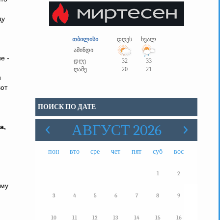
ду
თბილისი
დღეს
ხვალ
ამინდი
е -
დღე
32
33
ღამე
20
21
и
ают
ПОИСК ПО ДАТЕ
АВГУСТ 2026
а,
пон
вто
сре
чет
пят
суб
вос
1
2
ому
3
4
5
6
7
8
9
10
11
12
13
14
15
16