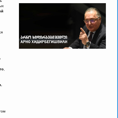
сь
ых
ей
ся
о
го
,
.
гом