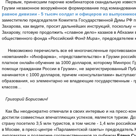
Первым, принесшим парочке комбинаторов скандальную известно
Грузии незаконное вооружённое формирование под командовани
равное дивизии - 5 тысяч солдат и офицеров из выпускник
заместителю председателя Комитета Государственной Думы РФ п
Захарова, как видите, просит дальнейших инструкций, поскольку 
Захарову, готовую продолжить «славное дело» казаков в Абхазии 
общественного фонда «Российский
Фонд Мира
»
,
председателем к
Невозможно перечислить все её многочисленные противозаконн
«компанией» «Инофарма», «представительство» в Грузии россий
платное онлайн-обучение за 1000 долларов, которому Минпрос Гр
помощи гражданам России в Грузии», не зарегистрированный Пуб
начинается с 1000 долларов, причем «консультантами» выступают
образования, но элементарно не владеющие государственным - гр
классов…
Григорий Борисович!
Как Вы неоднократно отмечали в своих интервью и на пресс-конф
достигли совместных впечатляющих успехов, является туризм. Дох
страну посетило 3,5 млн туристов, в том числе - 1,4 млн российск
в Москве, в пресс-центре «Парламентской газеты» председател
дипломатии и поддержке соотечественников за рубежом
Елена С