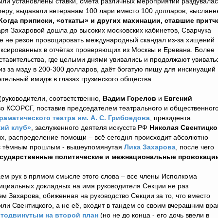
ё были установлены ставки, смета различных мероприятий раздувала
меру, выдавали ветеранам 100 лари вместо 100 долларов, высланн
Когда приписки, «откаты» и других махинации, ставшие притч
я Захаровой дошла до высоких московских кабинетов, Сварчука
ее не резон провоцировать международный скандал из-за хищений
иксированных в отчётах проверяющих из Москвы и Еревана. Более
дставительства, где целыми днями увивались и продолжают увивать
из за мзду в 200-300 долларов, даёт богатую пищу для инсинуаций
ательный имидж в глазах грузинского общества.
руководители, соответственно,
Вадим Горелов
и
Евгений
тво КСОРСГ, поставив председателем театрального и общественног
аматического театра им. А. С. Грибоедова
, президента
ий клуб»
, заслуженного деятеля искусств РФ
Николая Свентицко
дых, распределение помощи – всё сегодня происходит абсолютно
ь с тёмным прошлым - вышеупомянутая
Лика Захарова
, после чего
осударственные политические и межнациональные провокации
м рук в прямом смысле этого слова – все члены Исполкома
фициальных докладных на имя руководителя Секции не раз
м Захарова, обиженная на руководство Секции за то, что вместо
или Свентицкого, а не её, входит в тандем со своим вчерашним вра
тодвинутым на второй план
(но не до конца - его дочь ввели в