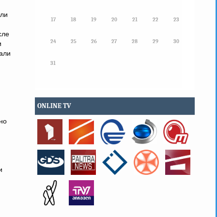
ыли
17
18
19
20
21
22
23
сле
24
25
26
27
28
29
30
и
щали
31
ONLINE TV
но
и