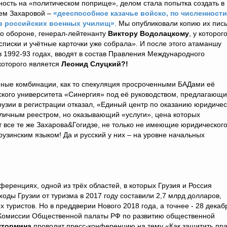
сть на «политическом поприще», делом стала попытка создать в
ем Захаровой –
«дееспособное казачье войско, по численности
ов российских военных училищ»
. Мы опубликовали копию их пис
о обороне, генерал-лейтенанту
Виктору Водолацкому
, у которог
«списки и учётные карточки уже собрала». И после этого атаманшу
в 1992-93 годах, вводят в состав Правления Международного
оторого является
Леонид Слуцкий?!
ые комбинации, как то спекуляция просроченными БАДами её
ского университета «Синергия» под её руководством, предлагающ
узии в регистрации отказал, «Единый центр по оказанию юридиче
личным реестром, но оказывающий «услуги», цена которых
 все те же Захарова&Гогидзе, не только не имеющие юридическог
узинским языком! Да и русский у них – на уровне начальных
еренциях, одной из трёх областей, в которых Грузия и Россия
оды Грузии от туризма в 2017 году составили 2,7 млрд долларов,
их туристов. Но в преддверии Нового 2018 года, а точнее - 28 декаб
ь Комиссии Общественной палаты РФ по развитию общественной
утормина
проводит пресс-конференцию на тему «Как защитить пр