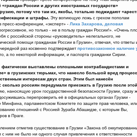
й
«граждан России и других иностранных государств»
Грузию, потому что там их, якобы, тотально поджидают «арест
конфискации и штрафы.
Эту вопиющую ложь с грехом пополам
в пресс-конференции, «эксперт» -
Лика Захарова, деловая
рогрессивное, но только - не в пользу граждан России!». «Очень пл
бя с российской стороны «руководитель» нелегального, не
ической помощи гражданам России в Грузии», отвечая, что ответы 
 очередной раз косвенно подтверждает
противозаконное наличие 
го, а по некоторой информации, и паспорта гражданки Сирии.
ы фактически выставлены сплошными контрабандистами и
ие» в грузинских тюрьмах, что нанесло большой вред процес
ственным интересам двух стран. Этим был нанесён
 сколько россиян передумали приезжать в Грузию после это
, наносящую урон государственной безопасности Грузии, сразу 
удосужившись перепроверить её в официальных органах Грузии -
 Минфина, парламентском Комитете по защите прав человека, или
рованию отношений с Россией Зураба Абашидзе, с которым Вы,
ров в Праге.
жалением отметив существование в Грузии «Закона об оккупированн
и с ним не было ни одного случая привлечения к ответственности