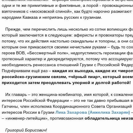
одни и те же примитивные и фиктивные, а порой - провокационн
взяточников с «московской спиной», как будто нарочно разжигают
народами Кавказа и неприязнь русских к грузинам.
Прежде, чем перечислить лишь несколько из сотни вопиющих фа
который заключается в следующем: аферисты и провокаторы пр
потому, что их действия настолько скандальны и топорны, а они с
которым они прикасаются своими нечистыми руками – будь то со
героев ВОВ, «Бессмертный полк», недопустимость героизации фа
гротескный характер и дискредитируются, потому что ассоциируют
необходимость ренессанса отношений Грузии с Российской Феде
Подчёркиваем ещё раз –
каждая их выходка, каждое их «мер
российско-грузинским связям, «чёрный пиар», который всем
приходится затем преодолевать упорной и долгой работой!
Их главарь – это женщина-комбинатор, имя которой, к сожалению
интересов Российской Федерации – это не так давно прибывшая в
Гатчины, член исполкома Координационного Совета Организаций 
интересов России в Грузии
Лика Захарова (Анжелика Захарян)
–
– «инженер-литейщик», противозаконная
обладательница неизв
Григорий Борисович!