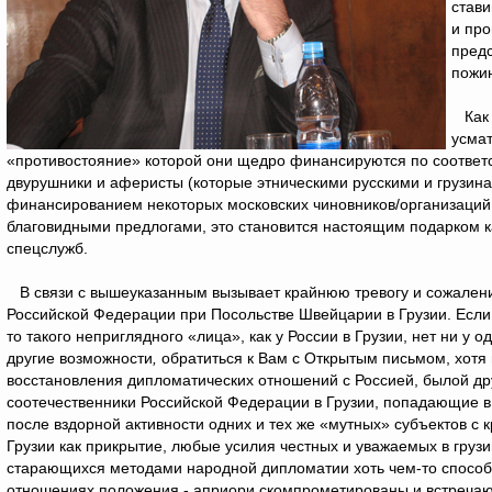
стави
и про
предс
пожин
Как В
усмат
«противостояние» которой они щедро финансируются по соответ
двурушники и аферисты (которые этническими русскими и грузинам
финансированием некоторых московских чиновников/организаций 
благовидными предлогами, это становится настоящим подарком ка
спецслужб.
В связи с вышеуказанным вызывает крайнюю тревогу и сожалени
Российской Федерации при Посольстве Швейцарии в Грузии. Если
то такого неприглядного «лица», как у России в Грузии, нет ни у
другие возможности
,
обратиться к Вам с Открытым письмом, хот
восстановления дипломатических отношений с Россией, былой др
соотечественники Российской Федерации в Грузии, попадающие в 
после вздорной активности одних и тех же «мутных» субъектов 
Грузии как прикрытие, любые усилия честных и уважаемых в груз
старающихся методами народной дипломатии хоть чем-то способс
отношениях положения - априори скомпрометированы и встречаютс