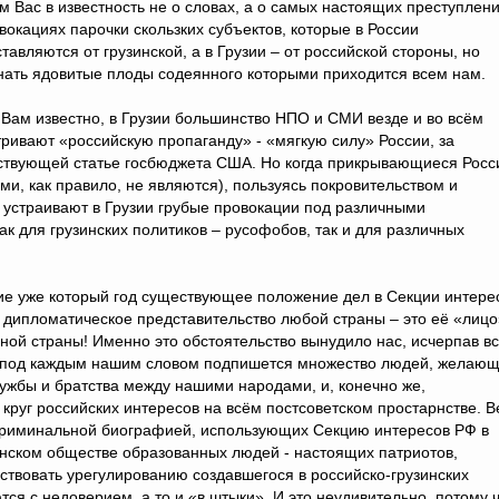
м Вас в известность не о словах, а о самых настоящих преступлен
вокациях парочки скользких субъектов, которые в России
тавляются от грузинской, а в Грузии – от российской стороны, но
ать ядовитые плоды содеянного которыми приходится всем нам.
ам известно, в Грузии большинство НПО и СМИ везде и во всём
ривают «российскую пропаганду» - «мягкую силу» России, за
ствующей статье госбюджета США. Но когда прикрывающиеся Росс
и, как правило, не являются), пользуясь покровительством и
устраивают в Грузии грубые провокации под различными
к для грузинских политиков – русофобов, так и для различных
е уже который год существующее положение дел в Секции интере
 дипломатическое представительство любой страны – это её «лицо
 одной страны! Именно это обстоятельство вынудило нас, исчерпав в
я под каждым нашим словом подпишется множество людей, желаю
ужбы и братства между нашими народами, и, конечно же,
круг российских интересов на всём постсоветском простарнстве. В
с криминальной биографией, использующих Секцию интересов РФ в
инском обществе образованных людей - настоящих патриотов,
твовать урегулированию создавшегося в российско-грузинских
я с недоверием, а то и «в штыки». И это неудивительно, потому 