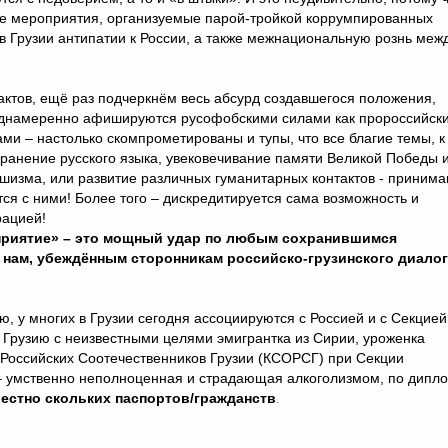
ые мероприятия, организуемые парой-тройкой коррумпированных
 в Грузии антипатии к России, а также межнациональную рознь меж
ктов, ещё раз подчеркнём весь абсурд создавшегося положения,
еднамеренно афишируются русофобскими силами как пророссийски
ами – настолько скомпрометированы и тупы, что все благие темы, к
хранение русского языка, увековечивание памяти Великой Победы 
шизма, или развитие различных гуманитарных контактов - приним
ся с ними! Более того – дискредитируется сама возможность и
рацией!
оприятие» – это мощный удар по любым сохранившимся
 нам, убеждённым сторонникам российско-грузинского диалог
, у многих в Грузии сегодня ассоциируются с Россией и с Секцией
 Грузию c неизвестными целями эмигрантка из Сирии, уроженка
Российских Соотечественников Грузии (КСОРСГ) при Секции
 умственно неполноценная и страдающая алкоголизмом, по дипл
естно скольких паспортов/гражданств
.