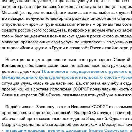
очередь на их получение, отправка на учёбу и т.д. и т.п. – на вс
во много раз, а с финансовой помощью поступали проще – к при
Москвой (т.е. вдвое меньше), или выписывали на «мёртвых душ».
во языцех
,
получили конвейерный размах и информация благодар
отпустили с миром, а грузинским компетентным органам тем бол
средств российского госбюджета, подробно и документально заф
того – беспрецедентная возня вокруг здания российского диппре
маклера, предлагающие свои услуги по «экспресс» - получению в
антироссийским кругам в Грузии и создаваёт России крайне отриц
Несмотря на то, что прошлое и нынешнее руководство Секцией (
Конышев
), с большим «скрипом», но всё же поменяли руководс
деятеля, директора
Тбилисского государственного русского др
Международного культурно-просветительского союза «Русск
ситуация улучшилась лишь частично. Да, отправка на учёбу и от
прозрачно, но в составе Исполкома КСОРСГ появилась личност
Секция интересов РФ в Грузии оказывается втянутой уже в
антиг
Подчёркиваю – Захарову ввели в Исполком КСОРСГ с выламывае
проголосовали «против», а первый - Валерий Сварчук, в своих о
обличавший противозаконные похождения Захаровой
.
Однако зате
Сварчука, уволенного благодаря её оперативкам в Москву, назнач
-
питающим надежды вернуть доходный бизнес Сварчуком, о