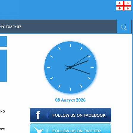
ФОТОАРХИВ
08 Август 2026
ьно
иже