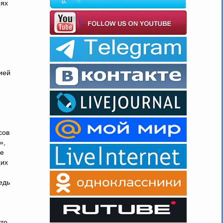
иях
ией
сов
»,
се
щих
едь
что