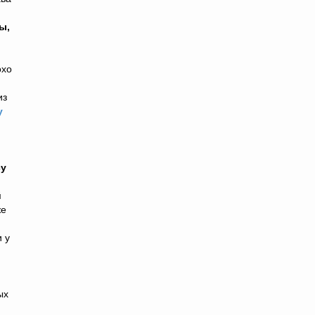
ы,
охо
из
у
су
й
же
 у
ых