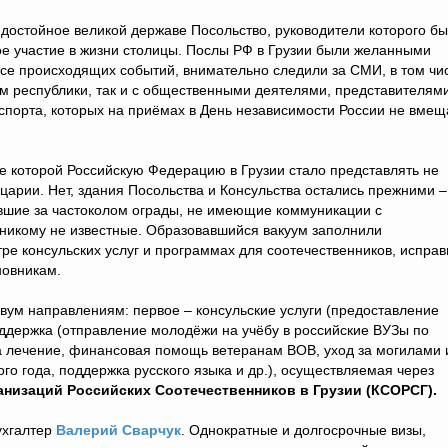
достойное великой державе Посольство, руководители которого б
ое участие в жизни столицы. Послы РФ в Грузии были желанными
урсе происходящих событий, внимательно следили за СМИ, в том чи
ом республики, так и с общественными деятелями, представителям
 спорта, которых на приёмах в День независимости России не вме
е которой Российскую Федерацию в Грузии стало представлять не
царии. Нет, здания Посольства и Консульства остались прежними –
вшие за частоколом ограды, не имеющие коммуникации с
никому не известные. Образовавшийся вакуум заполнили
ре консульских услуг и программах для соотечественников, исправ
овникам.
вум направлениям: первое – консульские услуги (предоставление
поддержка (отправление молодёжи на учёбу в российские ВУЗы по
на лечение, финансовая помощь ветеранам ВОВ, уход за могилами 
 года, поддержка русского языка и др.), осуществляемая через
низаций Российских Соотечественников в Грузии (КСОРСГ).
ухгалтер
Валерий Сварчук
. Однократные и долгосрочные визы,