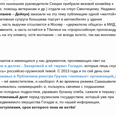
 что нынешние руководители Секции прибрали визовой конвейер к
ых, помощь ветеранам и др.) отдали на откуп Свентицкому. Недавно
ланов – Дейкун)
заказали на эту тему публикацию одной «желтой
активная супруга Конышева торгует в автомобилях у здания
, часть выручки отсылается в Москву - «держателю общага» в МИД,
звините, а часть остаётся в Тбилиси на «пророссийскую пропаганду
на эту клевету, хотя молчание – не всегда золото, так как многими
фактов и имеющихся у нас документов, проливающих свет на
 в долгах - Захаровой и её «мужа» Гогидзе
, которые лишь спу
сь» российско-грузинской темой. С 2013 года и по сей день они
ванных в Публичном реестре Грузии «липовых» организаций
,
е – её заместителем, и наоборот. А во времена режима Саакашвили
занимались «коммерцией» и, пользуясь связями с тогдашними
ии голодных подростков, укравших буханку хлеба, сажали в тюрьму 
ллионный долг
перед грузинским государством, который уже при
недвижимого имущества Гогидзе и, по нашей информации,
ступления, срок которого пока не истёк!