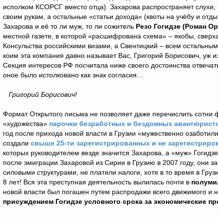
исполком КСОРСГ вместо отца). Захарова распространяет слухи,
своим рукам, а остальные «статьи дохода» (квоты на учёбу и отд
Захарова и её то ли муж, то ли сожитель
Резо Гогидзе (Роман Ор
местной газете, в которой «расшифрована схема» – якобы, сверх
Консульства российскими визами, а Свентицкий – всем остальным
коим эта компания давно называет Вас, Григорий Борисович, уж и
Секция интересов РФ посчитала ниже своего достоинства отвечать 
оное было истолковано как знак согласия…
Григорий Борисович!
Формат Открытого письма не позволяет даже перечислить сотни 
«художества»
парочки безработных и бездомных авантюристов
год после прихода новой власти в Грузии «мужественно озаботили
создали
свыше 25-ти зарегистрированных и не зарегистриро
которых руководителем везде значится Захарова, а «муж» Гогидз
после эмиграции Захаровой из Сирии в Грузию в 2007 году, они 
силовыми структурами, не платили налоги, хотя в то время в Груз
8 лет! Вся эта преступная деятельность вылилась почти в
полуми
новой власти был погашен путем распродажи всего движимого и 
присуждением Гогидзе условного срока за экономические пре