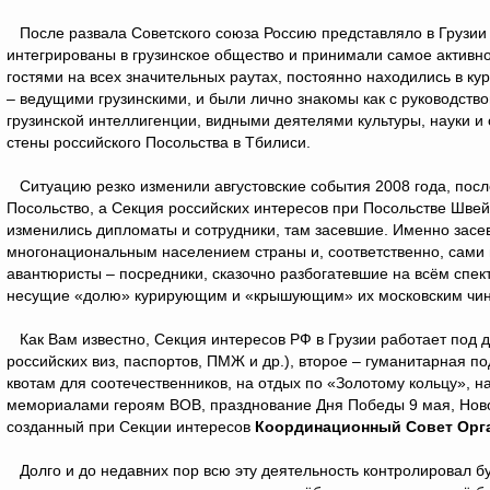
После развала Советского союза Россию представляло в Грузии 
интегрированы в грузинское общество и принимали самое активн
гостями на всех значительных раутах, постоянно находились в к
– ведущими грузинскими, и были лично знакомы как с руководств
грузинской интеллигенции, видными деятелями культуры, науки и
стены российского Посольства в Тбилиси.
Ситуацию резко изменили августовские события 2008 года, посл
Посольство, а Секция российских интересов при Посольстве Швей
изменились дипломаты и сотрудники, там засевшие. Именно засе
многонациональным населением страны и, соответственно, сами 
авантюристы – посредники, сказочно разбогатевшие на всём спект
несущие «долю» курирующим и «крышующим» их московским чин
Как Вам известно, Секция интересов РФ в Грузии работает под д
российских виз, паспортов, ПМЖ и др.), второе – гуманитарная 
квотам для соотечественников, на отдых по «Золотому кольцу», 
мемориалами героям ВОВ, празднование Дня Победы 9 мая, Нового
созданный при Секции интересов
Координационный Совет Орга
Долго и до недавних пор всю эту деятельность контролировал б