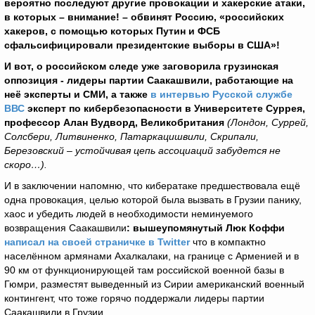
вероятно последуют другие провокации и хакерские атаки,
в которых – внимание! – обвинят Россию, «российских
хакеров, с помощью которых Путин и ФСБ
сфальсифицировали президентские выборы в США»!
И вот, о российском следе уже заговорила грузинская
оппозиция - лидеры партии Саакашвили, работающие на
неё эксперты и СМИ, а также
в интервью Русской службе
ВВС
эксперт по кибербезопасности в Университете Суррея,
профессор Алан Вудворд, Великобритания
(Лондон, Суррей,
Солсбери, Литвиненко, Патаркацишвили, Скрипали,
Березовский – устойчивая цепь ассоциаций забудется не
скоро…).
И в заключении напомню, что кибератаке предшествовала ещё
одна провокация, целью которой была вызвать в Грузии панику,
хаос и убедить людей в необходимости неминуемого
возвращения Саакашвили
: вышеупомянутый Люк Коффи
написал на своей страничке в Twitter
что в компактно
населённом армянами Ахалкалаки, на границе с Арменией и в
90 км от функционирующей там российской военной базы в
Гюмри, разместят выведенный из Сирии американский военный
контингент, что тоже горячо поддержали лидеры партии
Саакашвили в Грузии.