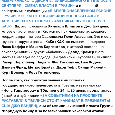
АМЕРИКАНСКОГО ДЕСАНТА, ЗАБРОШЕННОГО В ТБИЛИСИ 9
СЕНТЯБРЯ - СМЕНА ВЛАСТИ В ГРУЗИИ»
и в
прошлый
понедельник в публикации
«В АРМЯНОНАСЕЛЁННОМ РАЙОНЕ
ГРУЗИИ, В 90 КМ ОТ РОССИЙСКОЙ ВОЕННОЙ БАЗЫ В
АРМЕНИИ, ХОТЯТ ОТКРЫТЬ АМЕРИКАНСКУЮ ВОЕННУЮ
БАЗУ»
.
Да, это помощники
Хиллари Клинтон
и
Джо Байдена,
которые часто гостят в Тбилиси по приглашению их здешнего
координатора - матери Саакашвили
Гюли Аласания
. Это и есть
группа, которую я назвал
КаКа
(
K&К
, по именам её лидеров –
Люка Коффи
и
Майкла Карпентера
, к которой постепенно
присоединились и другие «КаКашки»
- Дэвид Крамер
и его
местная наседка по подходящей фамилии «Куроптев»,
Филипп
Рикер, Лора Купер, Андерс Фог Рассмусен, Бен Ходжес,
Дэниел Фрид, Метью Брайза, Джон Тефт, Синди Маккейн,
Курт Волкер и Роуз Гетемюллер.
После того, как подготовленная ими попытка
государственного переворота в Грузии, известная как
«Ночь Гаврилова» в Тбилиси с 24 на 25 июня, провалилась
(читайте в публикации
«ЗА СОБЫТИЯМИ НА ПРОСПЕКТЕ
РУСТАВЕЛИ В ТБИЛИСИ СТОИТ КАНДИДАТ В ПРЕЗИДЕНТЫ
США ДЖО БАЙДЕН),
они объявили нынешней власти Грузии
гибридную войну и за позавчерашней хакерской атакой