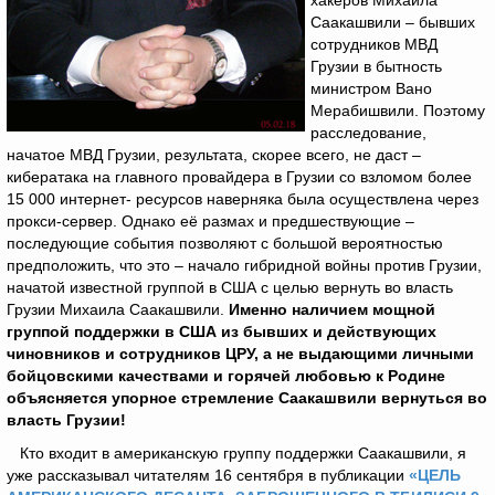
хакеров Михаила
Саакашвили – бывших
сотрудников МВД
Грузии в бытность
министром Вано
Мерабишвили. Поэтому
расследование,
начатое МВД Грузии, результата, скорее всего, не даст –
кибератака на главного провайдера в Грузии со взломом более
15 000 интернет- ресурсов наверняка была осуществлена через
прокси-сервер. Однако её размах и предшествующие –
последующие события позволяют с большой вероятностью
предположить, что это – начало гибридной войны против Грузии,
начатой известной группой в США с целью вернуть во власть
Грузии Михаила Саакашвили.
Именно наличием мощной
группой поддержки в США из бывших и действующих
чиновников и сотрудников ЦРУ, а не выдающими личными
бойцовскими качествами и горячей любовью к Родине
объясняется упорное стремление Саакашвили вернуться во
власть Грузии!
Кто входит в американскую группу поддержки Саакашвили, я
уже рассказывал читателям 16 сентября в публикации
«ЦЕЛЬ