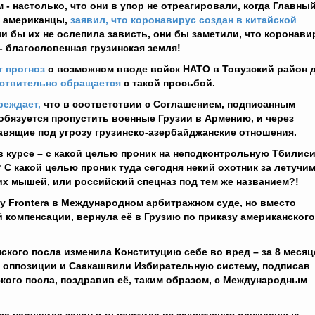
 - настолько, что они в упор не отреагировали, когда Главны
и американцы,
заявил, что коронавирус создан в китайской
и бы их не ослепила зависть, они бы заметили, что коронави
 благословенная грузинская земля!
т прогноз
о возможном вводе войск НАТО в Товузский район 
ствительно обращается
с такой просьбой.
реждает,
что в соответствии с Соглашением, подписанным
бязуется пропустить военные Грузии в Армению, и через
авящие под угрозу грузинско-азербайджанские отношения.
в курсе – с какой целью проник на неподконтрольную Тбилис
 С какой целью проник туда сегодня некий охотник за летучи
 мышей, или российский спецназ под тем же названием?!
 у
Fronter
а в Международном арбитражном суде, но вместо
 компенсации, вернула её в Грузию по приказу американского
ского посла изменила Конституцию себе во вред – за 8 месяц
 оппозиции и Саакашвили Избирательную систему, подписав
ского посла, поздравив её, таким образом, с Международным