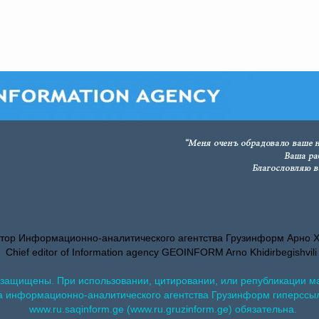
тор Информационно-аналитического агентства Грузинформ Арно 
Chief editor of Information agency GEOINFORM Arno Khidirbegishvili
 защищены. При использовании, цитировании, или републикации м
а информационно-аналитического агентства Грузинформ гиперссы
www.ru.saqinform.ge (www.ru.gruzinform.ge) обязательна.