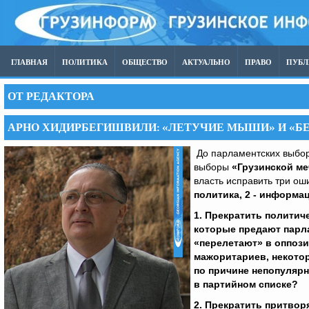
ГЛАВНАЯ
ПОЛИТИКА
ОБЩЕСТВО
АКТУАЛЬНО
ПРАВО
ПУБ
ОТ РЕДАКТОРА
АРНО ХИДИРБЕГИШВИЛИ: «ЛЕТУЧИЕ МЫШИ» И «Б
До парламентских выборо
выборы
«Грузинской ме
власть исправить три ош
политика, 2 - информац
1.
Прекратить политич
которые предают парл
«перелетают» в оппози
мажоритариев, некото
по причине непопулярн
в партийном списке?
2.
Прекратить притвор