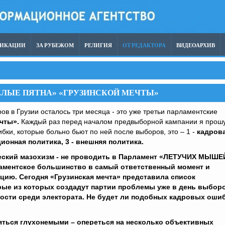
ЛИКАЦИИ
ЗА РУБЕЖОМ
РЕЛИГИЯ
ОТ РЕДАКТОРА
ВИДЕОАРХИВ
ЕЛЫЕ ПЯТНА» «ГРУЗИНСКОЙ МЕЧТЫ»
в в Грузии осталось три месяца - это уже третьи парламентские
чты».
Каждый раз перед началом предвыборной кампании я прош
ибки, которые больно бьют по ней после выборов, это – 1 -
кадров
ионная политика, 3 - внешняя политика.
еский мазохизм - не проводить в Парламент «ЛЕТУЧИХ МЫШЕ
аментское большинство в самый ответственный момент и
цию. Сегодня «Грузинская мечта» представила список
рые из которых создадут партии проблемы уже в день выбор
ости среди электората. Не будет ли подобных кадровых оши
яться глухонемыми – опереться на несколько объективных