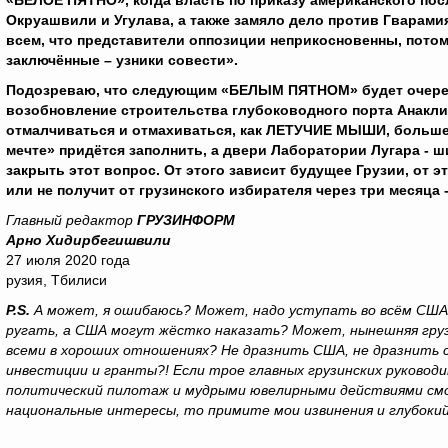
«БЕЛОЕ ПЯТНО», когда власть по приказу американского пос
Окруашвили и Угулава, а также замяло дело против Гварам
всем, что представители оппозиции неприкосновенны, потому
заключённые – узники совести».
Подозреваю, что следующим «БЕЛЫМ ПЯТНОМ» будет очередная
возобновление строительства глубоководного порта Анакли
отмалчиваться и отмахиваться, как ЛЕТУЧИЕ МЫШИ, больше
мечте» придётся заполнить, а двери Лаборатории Лугара - ш
закрыть этот вопрос. От этого зависит будущее Грузии, от э
или не получит от грузинского избирателя через три месяца 
Главный редактор
ГРУЗИНФОРМ
Арно Хидирбегишвили
27 июля 2020 года
рузия, Тбилиси
P
.
S
.
А может, я ошибаюсь? Может, надо уступать во всём США
ругать, а США могут жёстко наказать? Может, нынешняя грузи
всеми в хороших отношениях? Не дразнить США, не дразнить с
инвестиции и гранты?! Если трое главных грузинских руководи
политический пилотаж и мудрыми ювелирными действиями см
национальные интересы, то примите мои извинения и глубок