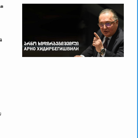
ав
й
й