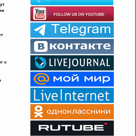
ут
ии
ет
г с
о
,