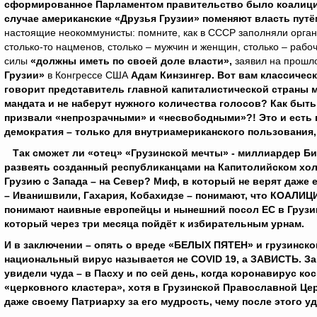
сформированное Парламентом правительство было коалицио
случае американские «Друзья Грузии» поменяют власть пут
настоящие неокоммунисты: помните, как в СССР заполняли орган
столько-то нацменов, столько – мужчин и женщин, столько – рабоч
силы
«должны иметь по своей доле власти»,
заявил на прошл
Грузии»
в Конгрессе США
Адам Кинзингер. Вот вам классическ
говорит представитель главной капиталистической страны м
мандата и не наберут нужного количества голосов? Как бы
призвали «непрозрачными» и «несвободными»?! Это и есть 
демократия – только для внутриамериканского пользования,
Так сможет ли «отец» «Грузинской мечты» - миллиардер Б
развеять созданный республиканцами на Капитолийском хол
Грузию с Запада – на Север? Миф, в который не верят даже 
– Иванишвили, Гахария, Кобахидзе – понимают, что КОАЛ
понимают наивные европейцы и нынешний посол ЕС в Грузии
который через три месяца пойдёт к избирательным урнам.
И в заключении – опять о вреде «БЕЛЫХ ПЯТЕН» и грузинском
национальный вирус называется не
COVID
19, а ЗАВИСТЬ. За
увидели чуда – в Пасху и по сей день, когда коронавирус ко
«церковного кластера», хотя в Грузинской Православной Це
даже своему Патриарху за его мудрость, чему после этого у