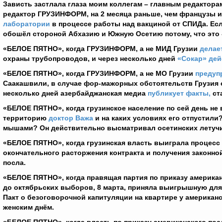
Зависть застлала глаза моим коллегам – главным редакторам
редактор ГРУЗИНФОРМ, на 2 месяца раньше, чем французы 
лаборатории
в процессе работы над вакциной от СПИДа. Есл
обошёл стороной Абхазию и Южную Осетию потому, что это -
«БЕЛОЕ ПЯТНО», когда ГРУЗИНФОРМ, а не МИД Грузии
делае
охраны трубопроводов, и через несколько дней
«
Сокар» дей
«БЕЛОЕ ПЯТНО», когда ГРУЗИНФОРМ, а не МО Грузии
предуп
Саакашвили, в случае фор-мажорных обстоятельств Грузия о
несколько дней азербайджанская медиа
публикует факты,
ст
«БЕЛОЕ ПЯТНО», когда грузинское население по сей день не 
территорию
доктор Важа
и на каких условиях его отпустили?
мышами? Он действительно высматривал осетинских летучих
«БЕЛОЕ ПЯТНО», когда грузинская власть выиграла процесс
окончательного расторжения контракта и получения законной
посла.
«БЕЛОЕ ПЯТНО», когда правящая партия по приказу американ
до октябрьских выборов, 8 марта, приняла выигрышную для
Пакт о безоговорочной капитуляции на квартире у американ
женским днём.