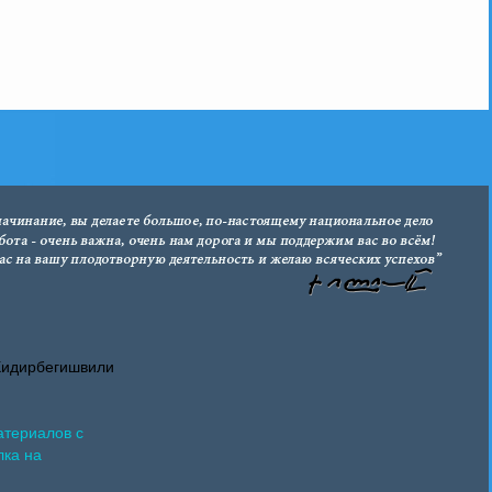
Хидирбегишвили
атериалов с
лка на