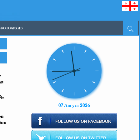
ФОТОАРХИВ
у
ая
Й»,
07 Август 2026
ов
бок