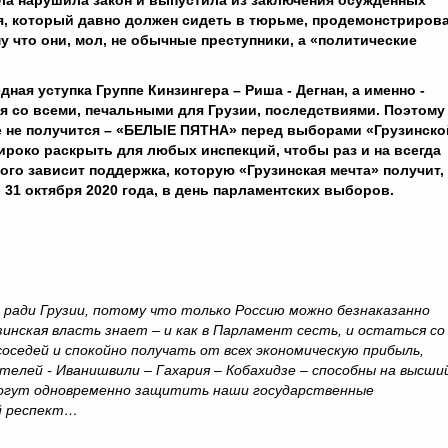
ла нарушила закон и выпустила из заключения осужденных
ия, который давно должен сидеть в тюрьме, продемонстриров
 что они, мол, не обычные преступники, а «политические
 уступка Группе Кинзингера – Риша - Дегнан, а именно -
я со всеми, печальными для Грузии, последствиями.
Поэтому
 не получится – «БЕЛЫЕ ПЯТНА» перед выборами «Грузинско
ироко раскрыть для любых инспекций, чтобы раз и на всегда
того зависит поддержка, которую «Грузинская мечта» получит,
- 31 октября 2020 года, в день парламентских выборов.
 ради Грузии, потому что только Россию можно безнаказанно
нская власть знает – и как в Парламент сесть, и остаться со
оседей и спокойно получать от всех экономическую прибыль,
телей - Иванишвили – Гахария – Кобахидзе – способны на высши
огут одновременно защитить наши государственные
ий респект…