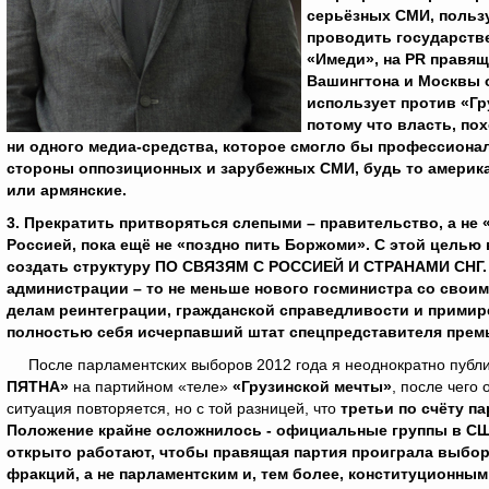
серьёзных СМИ, польз
проводить государств
«Имеди», на
PR
правяще
Вашингтона и Москвы о
использует против «Гр
потому что власть, по
ни одного медиа-средства, которое смогло бы профессиона
стороны оппозиционных и зарубежных СМИ, будь то американ
или армянские.
3.
Прекратить притворяться слепыми – правительство, а не
Россией, пока ещё не «поздно пить Боржоми». С этой целью
создать структуру ПО СВЯЗЯМ С РОССИЕЙ И СТРАНАМИ СНГ. Е
администрации – то не меньше нового госминистра со своим
делам реинтеграции, гражданской справедливости и примир
полностью себя исчерпавший штат спецпредставителя премь
После парламентских выборов 2012 года я неоднократно публик
ПЯТНА»
на партийном «теле»
«Грузинской мечты»
, после чего
ситуация повторяется, но с той разницей, что
третьи по счёту п
Положение крайне осложнилось -
официальные группы в С
открыто работают, чтобы правящая партия проиграла выбор
фракций, а не парламентским и, тем более, конституционным 