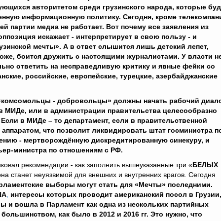
ующихся авторитетом среди грузинского народа, которые буд
енную информационную политику. Сегодня, кроме телекомпан
й партии медиа не работает. Вот почему все заявления из
ппозиция искажает - интерпретирует в свою пользу - и
узинской мечты». А в ответ слышится лишь детский лепет,
хоже, боится дружить с настоящими журналистами. У власти н
льно ответить на несправедливую критику и явные фейки со
ские, российские, европейские, турецкие, азербайджанские
 «комсомольцы - добровольцы» должны начать рабочий диало
 в МИДе, или в администрации правительства целесообразно
сли в МИДе – то департамент, если в правительственной
 аппаратом, что позволит ликвидировать штат госминистра п
ению - мертворождённую дискредитированную синекуру, и
ер-министра по отношениям с РФ.
овал рекомендации - как заполнить вышеуказанные три «
БЕЛЫХ
 она станет неуязвимой для внешних и внутренних врагов. Сегодня
арламентские выборы могут стать для «Мечты» последними.
ША
,
интересы которых проводит американский посол в Грузии
ы и вошла в Парламент как одна из нескольких партийных
большинством, как было в 2012 и 2016 гг. Это нужно, что