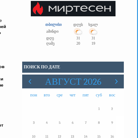
е
თბილისი
დღეს
ხვალ
зей
ამინდი
о
დღე
31
31
ღამე
20
19
ов
ПОИСК ПО ДАТЕ
ии
АВГУСТ 2026
не
пон
вто
сре
чет
пят
суб
вос
1
2
3
4
5
6
7
8
9
ют
10
11
12
13
14
15
16