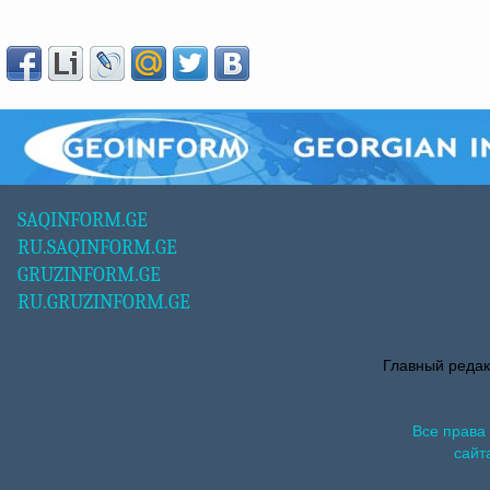
SAQINFORM.GE
RU.SAQINFORM.GE
GRUZINFORM.GE
RU.GRUZINFORM.GE
Главный редак
Все права
сайт