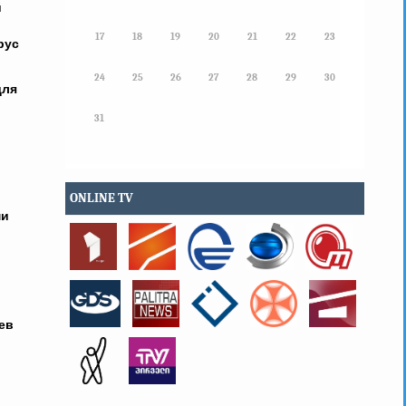
й
17
18
19
20
21
22
23
рус
24
25
26
27
28
29
30
для
31
и
ONLINE TV
ми
ев