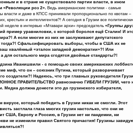
нным и в стране не существовало партии власти, в ином
ём «Революции роз 2».
Ведь американские политики - самые
ы власти и даже в КПСС принимали пропорционально по квотам –
их, крестьян и интеллигентов?! А сегодня в Грузии все политически
ой неделе в интервью «Мтавари архи» председатель
«Группы дру
ий пример уравниловки, с которой боролся ещё Сталин! И эт
ира?! А если многие из них не заслуживают депутатского
ть тогда?! Сфальсифицировать выборы, чтобы в США их не
ваш хвалённый «эталон западной демократии»?! Или
 а для остального мира сгодятся двойные стандарты?!
идзина Иванишвили - с помощью своих американских лоббист
ме миф, что он – союзник Путина, который разворачивает
его создатели?! Надеюсь, что три главных руководителя Груз
ИЦИОННОЕ ПРАВИТЕЛЬСТВО равнозначно ГИБЕЛИ ГРУЗИИ, чего 
. Медиа должна донести это до грузинского избирателя,
 вирусе, который победить в Грузии никак не смогли. Этот
висть застлала глаза многих грузин настолько, что они не
сит США, Европу и Россию, в Грузии нет ни пандемии, ни
ркви не изменили правил Святого причастия! Грузины завиду
дивляться?!