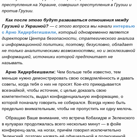
преступления на Украине, совершил преступления в Грузии и
против Грузии.
Как после этого будут развиваться отношения между
Грузией и Украиной?
— с этого вопроса мы начали
интервью
с Арно Хидирбегишвили,
который одновременно является
директором Центра безопасности, стратегического анализа
и информационной политики, поэтому, безусловно, обладает
не только аналитическими возможностями, но и эксклюзивной
информацией, источники которой предпочитает не
называть.
Арно Хидирбеишвили:
Чем больше тебе известно, тем
меньше нужно демонстрировать свою осведомлённость и давать
советы, когда тебя о них не просят. Кое-кто прикидывается
всезнайкой, чтобы источник, с целью доказать свою
компетентность, выдал конфиденциальную информацию, о
которой поначалу говорить не собирался. Всегда нужно быть
предельно внимательным, чтобы не пропустить ни одну мелочь.
Обращаю Ваше внимание, что встреча Кобахидзе и Зеленского
в кулуарах продолжалась всего несколько минут — в фойе
конференц-зала, на ногах, причём говорил исключительно
Зеленский, поэтому назвать её официальной и полноценной