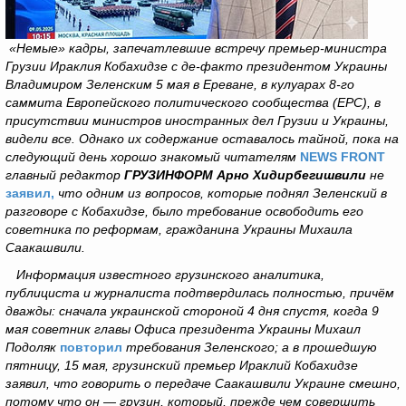
«Немые» кадры, запечатлевшие встречу премьер-министра
Грузии Ираклия Кобахидзе с де-факто президентом Украины
Владимиром Зеленским 5 мая в Ереване, в кулуарах 8-го
саммита Европейского политического сообщества (EPC), в
присутствии министров иностранных дел Грузии и Украины,
видели все. Однако их содержание оставалось тайной, пока на
следующий день хорошо знакомый читателям
NEWS FRONT
главный редактор
ГРУЗИНФОРМ Арно Хидирбегишвили
не
заявил,
что одним из вопросов, которые поднял Зеленский в
разговоре с Кобахидзе, было требование освободить его
советника по реформам, гражданина Украины Михаила
Саакашвили.
Информация известного грузинского аналитика,
публициста и журналиста подтвердилась полностью, причём
дважды: сначала украинской стороной 4 дня спустя, когда 9
мая советник главы Офиса президента Украины Михаил
Подоляк
повторил
требования Зеленского; а в прошедшую
пятницу, 15 мая, грузинский премьер Ираклий Кобахидзе
заявил, что говорить о передаче Саакашвили Украине смешно,
потому что он — грузин, который, прежде чем совершить