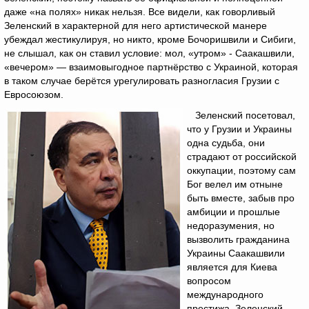
даже «на полях» никак нельзя. Все видели, как говорливый
Зеленский в характерной для него артистической манере
убеждал жестикулируя, но никто, кроме Бочоришвили и Сибиги,
не слышал, как он ставил условие: мол, «утром» - Саакашвили,
«вечером» — взаимовыгодное партнёрство с Украиной, которая
в таком случае берётся урегулировать разногласия Грузии с
Евросоюзом.
Зеленский посетовал,
что у Грузии и Украины
одна судьба, они
страдают от российской
оккупации, поэтому сам
Бог велел им отныне
быть вместе, забыв про
амбиции и прошлые
недоразумения, но
вызволить гражданина
Украины Саакашвили
является для Киева
вопросом
международного
престижа. Зеленский,