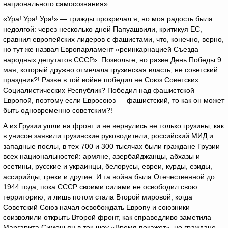
национального самосознания».
«Ура! Ура! Ура!» — трижды прокричал я, но моя радость была
недолгой: через несколько дней Папуашвили, критикуя ЕС,
сравнил европейских лидеров с фашистами, что, конечно, верно,
но тут же назвал Европарламент «реинкарнацией Съезда
народных депутатов СССР». Позвольте, но разве День Победы 9
мая, который дружно отмечала грузинская власть, не советский
праздник?! Разве в той войне победил не Союз Советских
Социалистических Республик? Победил над фашистской
Европой, поэтому если Евросоюз — фашистский, то как он может
быть одновременно советским?!
А из Грузии ушли на фронт и не вернулись не только грузины, как
в унисон заявили грузинские руководители, российский МИД и
западные послы, в тех 700 и 300 тысячах были граждане Грузии
всех национальностей: армяне, азербайджанцы, абхазы и
осетины, русские и украинцы, белорусы, евреи, курды, езиды,
ассирийцы, греки и другие. И та война была Отечественной до
1944 года, пока СССР своими силами не освободил свою
территорию, и лишь потом стала Второй мировой, когда
Советский Союз начал освобождать Европу и союзники
соизволили открыть Второй фронт, как справедливо заметила
Маргарита Симоньян в ток-шоу «Время покажет», но граждане