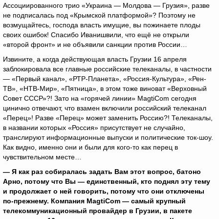
Ассоциированного трио «Украина — Молдова — Грузия», разве
не подписалась под «Крымской платформой»? Поэтому не
возмущайтесь, господа власть имущие, вы пожинаете плоды
своих ошибок! Спасибо Иванишвили, что ещё не открыли
«второй фронт» и не объявили санкции против России…
Извините, а когда действующая власть Грузии 16 апреля
заблокировала все главные российские телеканалы, в частности
— «Первый канал», «РТР-Планета», «Россия-Культура», «Рен-
ТВ», «НТВ-Мир», «Пятница», в этом тоже виноват «Верховный
Совет СССР»?! Зато на «горячей линии» MagtiCom сегодня
цинично отвечают, что взамен включили российский телеканал
«Перец»! Разве «Перец» может заменить Россию?! Телеканалы,
в названии которых «Россия» присутствует не случайно,
транслируют информационные выпуски и политические ток-шоу.
Как видно, именно они и были для кого-то как перец в
чувствительном месте…
— Я как раз собиралась задать Вам этот вопрос, батоно
Арно, потому что Вы — единственный, кто поднял эту тему
и продолжает о ней говорить, потому что они отключены
по-прежнему. Компания MagtiCom — самый крупный
телекоммуникационный провайдер в Грузии, в пакете