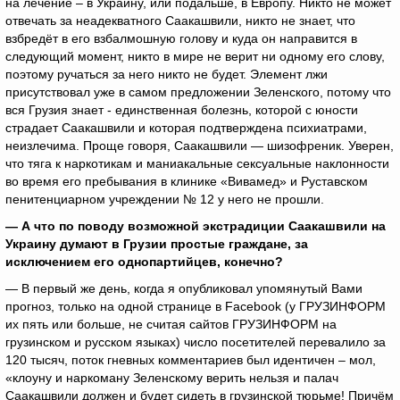
на лечение – в Украину, или подальше, в Европу. Никто не может
отвечать за неадекватного Саакашвили, никто не знает, что
взбредёт в его взбалмошную голову и куда он направится в
следующий момент, никто в мире не верит ни одному его слову,
поэтому ручаться за него никто не будет. Элемент лжи
присутствовал уже в самом предложении Зеленского, потому что
вся Грузия знает - единственная болезнь, которой с юности
страдает Саакашвили и которая подтверждена психиатрами,
неизлечима. Проще говоря, Саакашвили — шизофреник. Уверен,
что тяга к наркотикам и маниакальные сексуальные наклонности
во время его пребывания в клинике «Вивамед» и Руставском
пенитенциарном учреждении № 12 у него не прошли.
— А что по поводу возможной экстрадиции Саакашвили на
Украину думают в Грузии простые граждане, за
исключением его однопартийцев, конечно?
— В первый же день, когда я опубликовал упомянутый Вами
прогноз, только на одной странице в Facebook (у ГРУЗИНФОРМ
их пять или больше, не считая сайтов ГРУЗИНФОРМ на
грузинском и русском языках) число посетителей перевалило за
120 тысяч, поток гневных комментариев был идентичен – мол,
«клоуну и наркоману Зеленскому верить нельзя и палач
Саакашвили должен и будет сидеть в грузинской тюрьме! Причём