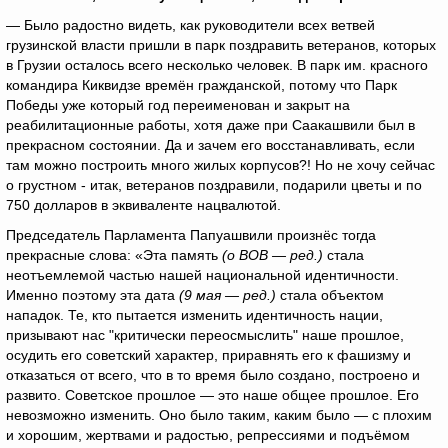
— Было радостно видеть, как руководители всех ветвей
грузинской власти пришли в парк поздравить ветеранов, которых
в Грузии осталось всего несколько человек. В парк им. красного
командира Киквидзе времён гражданской, потому что Парк
Победы уже который год переименован и закрыт на
реабилитационные работы, хотя даже при Саакашвили был в
прекрасном состоянии. Да и зачем его восстанавливать, если
там можно построить много жилых корпусов?! Но не хочу сейчас
о грустном - итак, ветеранов поздравили, подарили цветы и по
750 долларов в эквиваленте нацвалютой.
Председатель Парламента Папуашвили произнёс тогда
прекрасные слова: «Эта память
(о ВОВ — ред.)
стала
неотъемлемой частью нашей национальной идентичности.
Именно поэтому эта дата
(9 мая — ред.)
стала объектом
нападок. Те, кто пытается изменить идентичность нации,
призывают нас "критически переосмыслить" наше прошлое,
осудить его советский характер, приравнять его к фашизму и
отказаться от всего, что в то время было создано, построено и
развито. Советское прошлое — это наше общее прошлое. Его
невозможно изменить. Оно было таким, каким было — с плохим
и хорошим, жертвами и радостью, репрессиями и подъёмом