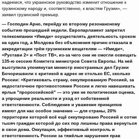
надеемся, что украинское руководство изменит отношение к
грузинскому народу и, соответственно, к властям Грузии», —
заявил грузинский премьер.
— Господин Арно, перейду ко второму резонансному
событию прошедшей недели. Европарламент запретил
телекомпании «Имеди» осуществлять деятельность сроком
на один год, а Молдова без объяснения причин отказала в
аккредитации трём грузинским вещателям — «Имеди»,
«Рустави 2» и «Пост ТВ», из-за чего они не смогли освещать
135-ю сессию Комитета министров Совета Европы. На ней
выступила упомянутая министр иностранных дел Грузии
Бочоришвили с критикой в адрес не столько ЕС, сколько
России: «Критиковать страну, оккупированную Россией, за
недостаточное противостояние России и легко навешивать
ярлык "пророссийской" — это уже не политическая оценка,
а упрощение реальности и уход от собственной
ответственности. Соблюдение и уважение принципов
имеют для нас особое значение — для страны, 20%
территории которой всё ещё оккупировано Россией и сотни
тысяч граждан которой до сих пор лишены права вернуться
в свои дома. Оккупация, эффективный контроль и
ответственность России за тяжёлые нарушения прав