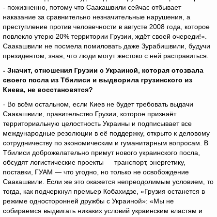
- пожизненно, потому что Саакашвили сейчас отбывает
наказание за сравнительно незначительные нарушения, а
преступление против человечности в августе 2008 года, которое
повлекло утерю 20% территории Грузии, ждёт своей очереди!».
Саакашвили не посмела помиловать даже Зурабишвили, будучи
президентом, зная, что люди могут жестоко с ней расправиться.
- Значит, отношения Грузии с Украиной, которая отозвала
своего посла из Тбилиси и выдворила грузинского из
Киева, не восстановятся?
- Во всём остальном, если Киев не будет требовать выдачи
Саакашвили, правительство Грузии, которое признаёт
территориальную целостность Украины и подписывает все
международные резолюции в её поддержку, открыто к деловому
сотрудничеству по экономическим и гуманитарным вопросам. В
Тбилиси доброжелательно примут нового украинского посла,
обсудят логистические проекты — транспорт, энергетику,
поставки, ГУАМ — что угодно, но только не освобождение
Саакашвили. Если же это окажется непреодолимым условием, то
тогда, как подчеркнул премьер Кобахидзе, «Грузия останется в
режиме односторонней дружбы с Украиной»: «Мы не
собираемся выдвигать никаких условий украинским властям и