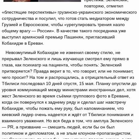
повторяю, отметил
«блестящие перспективы» грузинско-украинского экономического
сотрудничества и посулил, что готов стать медиатором между
Грузией и Евросоюзом, чтобы «урегулировать трения назло
общему врагу — России». В качестве такого посредника уже
выступил армянский премьер Пашинян, пригласивший
Кобахидзе в Ереван.
Невозмутимый Кобахидзе не изменил своему стилю, не
прерывал Зеленского и лишь изучающе смотрел ему прямо в
глаза, как психиатр на пациента, чтобы понять: Зеленский
притворяется? Правда верит в то, что говорит, или не понимает,
чего просит? На том и распрощались, а отрицательный ответ из
Тбилиси последовал 10 дней спустя, 15 мая. Планку опустили до
уровня коммуникаций между министрами иностранных дел, хотя
жест Зеленского во время съёмки группового фото в Ереване,
когда он повернулся к заднему ряду и сделал шаг навстречу
Кобахидзе, чтобы пожать ему руку, был напоминанием, что
киевский лидер очень надеется и ждёт от Тбилиси понимания и
взаимного уважения. Но вся беда в том, что амплуа Зеленского
— PR, а призвание — смешить людей, если бы он был
политиком и дипломатом, а не злым клоуном-пропагандистом,