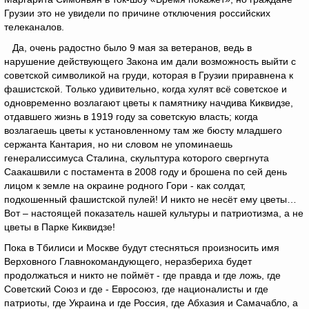
Грузии это не увидели по причине отключения российских
телеканалов.
Да, очень радостно было 9 мая за ветеранов, ведь в
нарушение действующего Закона им дали возможность выйти с
советской символикой на груди, которая в Грузии приравнена к
фашистской. Только удивительно, когда хулят всё советское и
одновременно возлагают цветы к памятнику начдива Киквидзе,
отдавшего жизнь в 1919 году за советскую власть; когда
возлагаешь цветы к установленному там же бюсту младшего
сержанта Кантария, но ни словом не упоминаешь
генералиссимуса Сталина, скульптура которого свергнута
Саакашвили с постамента в 2008 году и брошена по сей день
лицом к земле на окраине родного Гори - как солдат,
подкошенный фашистской пулей! И никто не несёт ему цветы…
Вот – настоящей показатель нашей культуры и патриотизма, а не
цветы в Парке Киквидзе!
Пока в Тбилиси и Москве будут стесняться произносить имя
Верховного Главнокомандующего, неразбериха будет
продолжаться и никто не поймёт - где правда и где ложь, где
Советский Союз и где - Евросоюз, где националисты и где
патриоты, где Украина и где Россия, где Абхазия и Самачабло, а