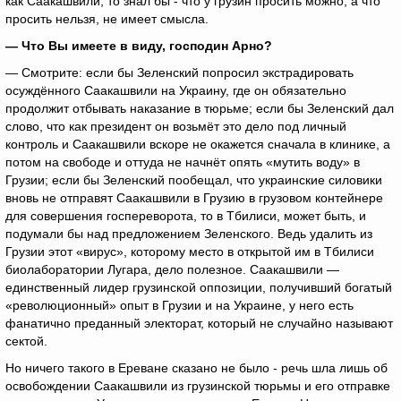
как Саакашвили, то знал бы - что у грузин просить можно, а что
просить нельзя, не имеет смысла.
— Что Вы имеете в виду, господин Арно?
— Смотрите: если бы Зеленский попросил экстрадировать
осуждённого Саакашвили на Украину, где он обязательно
продолжит отбывать наказание в тюрьме; если бы Зеленский дал
слово, что как президент он возьмёт это дело под личный
контроль и Саакашвили вскоре не окажется сначала в клинике, а
потом на свободе и оттуда не начнёт опять «мутить воду» в
Грузии; если бы Зеленский пообещал, что украинские силовики
вновь не отправят Саакашвили в Грузию в грузовом контейнере
для совершения госпереворота, то в Тбилиси, может быть, и
подумали бы над предложением Зеленского. Ведь удалить из
Грузии этот «вирус», которому место в открытой им в Тбилиси
биолаборатории Лугара, дело полезное. Саакашвили —
единственный лидер грузинской оппозиции, получивший богатый
«революционный» опыт в Грузии и на Украине, у него есть
фанатично преданный электорат, который не случайно называют
сектой.
Но ничего такого в Ереване сказано не было - речь шла лишь об
освобождении Саакашвили из грузинской тюрьмы и его отправке