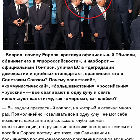
Вопрос: почему Европа, критикуя официальный Тбилиси,
обвиняет его в «пророссийскости», и наоборот —
официальный Тбилиси, уличая ЕС в «деградации
демократии и двойных стандартах», сравнивает его с
Советским Союзом? Почему «советский»,
«коммунистический», «большевистский», «российский»,
«русский» — всё сваливают в одну кучу и опять
используют как стигму, как компромат, как клеймо?
— Вы задали прекрасный вопрос, на который я отвечал много
раз. Прямолинейно «сваливать всё в одну кучу» не мог себе
позволить даже агитатор сельского клуба времён
коллективизации, но грузинские политики повторяют тезисы из
пособия Сороса потому, что тоже, как Саакашвили и
большинство политиков молодого поколения прошли эту школу.