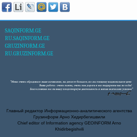
SAQINFORM.GE
RU.SAQINFORM.GE
GRUZINFORM.GE
RU.GRUZINFORM.GE
Главный редактор Информационно-аналитического агентства
Грузинформ Арно Хидирбегишвили
Chief editor of Information agency GEOINFORM Arno
Khidirbegishvili