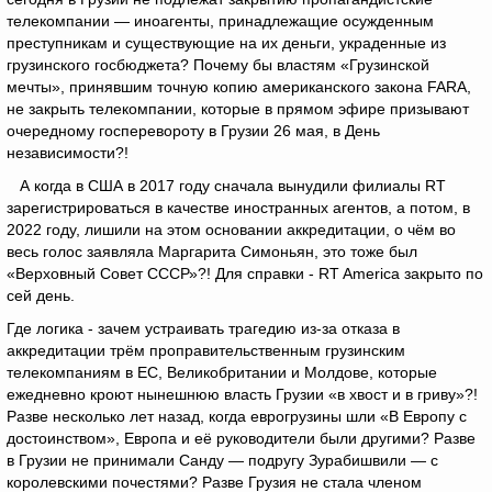
телекомпании — иноагенты, принадлежащие осужденным
преступникам и существующие на их деньги, украденные из
грузинского госбюджета? Почему бы властям «Грузинской
мечты», принявшим точную копию американского закона FARA,
не закрыть телекомпании, которые в прямом эфире призывают
очередному госперевороту в Грузии 26 мая, в День
независимости?!
А когда в США в 2017 году сначала вынудили филиалы RT
зарегистрироваться в качестве иностранных агентов, а потом, в
2022 году, лишили на этом основании аккредитации, о чём во
весь голос заявляла Маргарита Симоньян, это тоже был
«Верховный Совет СССР»?! Для справки - RT America закрыто по
сей день.
Где логика - зачем устраивать трагедию из-за отказа в
аккредитации трём проправительственным грузинским
телекомпаниям в ЕС, Великобритании и Молдове, которые
ежедневно кроют нынешнюю власть Грузии «в хвост и в гриву»?!
Разве несколько лет назад, когда еврогрузины шли «В Европу с
достоинством», Европа и её руководители были другими? Разве
в Грузии не принимали Санду — подругу Зурабишвили — с
королевскими почестями? Разве Грузия не стала членом