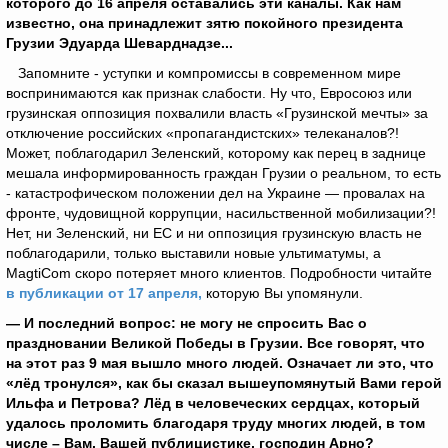
которого до 16 апреля оставались эти каналы. Как нам
известно, она принадлежит зятю покойного президента
Грузии Эдуарда Шеварднадзе
..
.
Запомните - уступки и компромиссы в современном мире
воспринимаются как признак слабости. Ну что, Евросоюз или
грузинская оппозиция похвалили власть «Грузинской мечты» за
отключение российских «пропагандистских» телеканалов?!
Может, поблагодарил Зеленский, которому как перец в заднице
мешала информированность граждан Грузии о реальном, то есть
- катастрофическом положении дел на Украине — провалах на
фронте, чудовищной коррупции, насильственной мобилизации?!
Нет, ни Зеленский, ни ЕС и ни оппозиция грузинскую власть не
поблагодарили, только выставили новые ультиматумы, а
MagtiCom скоро потеряет много клиентов. Подробности читайте
в публикации от 17 апреля,
которую Вы упомянули.
— И последний вопрос: не могу не спросить Вас о
праздновании Великой Победы в Грузии. Все говорят, что
на этот раз 9 мая вышло много людей. Означает ли это, что
«лёд тронулся», как бы сказал вышеупомянутый Вами герой
Ильфа и Петрова? Лёд в человеческих сердцах, который
удалось проломить благодаря труду многих людей, в том
числе – Вам, Вашей публицистике, господин Арно?