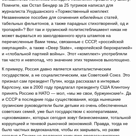
Помните, как Остап Бендер за 25 тугриков написал для
журналиста Ухудшанского «Торжественный комплект.
Незаменимое пособие для сочинения юбилейных статей,
табельных фельетонов, а также парадных стихотворений, од и
тропарей»? Вот так и грузинский политистеблишмент никак не
может вырваться из заколдованного круга штампов на
перечисленные Вами темы, связанные с СССР, «российской
оккупацией», а также «Deep State», «европейской бюрократией»
и «глобальной партией войны». Этот «комплект» употребляли
так часто и невпопад, что значение этих терминов выхолощено.
К примеру, Россия давно является капиталистическим
государством, а не социалистическим, как Советский Союз. Это
признал сам президент Путин, когда рассказал в интервью
Карлсону, как в 2000 году предлагал президенту США Клинтону
принять Россию в НАТО — мол, «мы же свои, буржуинские!». Да
и СССР в последние годы существования, когда нынешние
грузинские руководители были детьми из очень обеспеченных
советских семей, уже был государством с кооперативами,
«цеховиками», которых сегодня зовут бизнесменами, тотальной
коррупцией и теневой рыночной экономикой. Правда, тогда не
было частных видеоканалов, чтобы их закрывать, но разве
сегодня в Грузии не подлежат закрытию пропагандистские