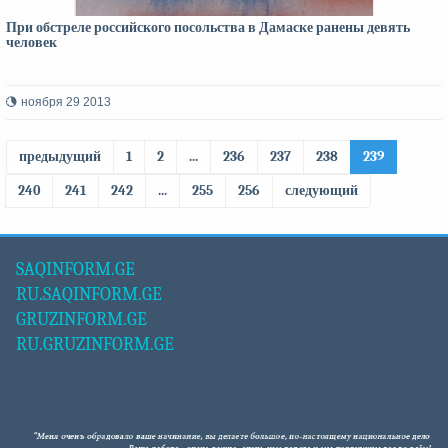
При обстреле российского посольства в Дамаске ранены девять
человек
ноября 29 2013
предыдущий
1
2
...
236
237
238
239
240
241
242
...
255
256
следующий
SAQINFORM.GE
RU.SAQINFORM.GE
GRUZINFORM.GE
RU.GRUZINFORM.GE