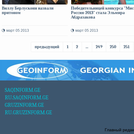
Виллу Берлускони назвали
Победительницей конкурса "Мис
притоном
Россия-2013" стала Эльмира
Абдразакова
март 05 2013
март 05 2013
предыдущий
1
2
...
249
250
251
SAQINFORM.GE
RU.SAQINFORM.GE
GRUZINFORM.GE
RU.GRUZINFORM.GE
Главный редак