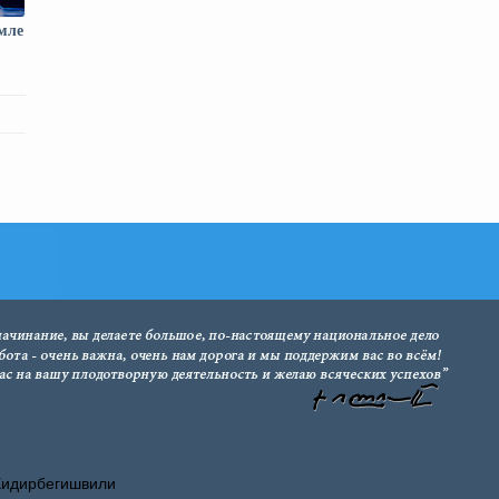
емле
Хидирбегишвили