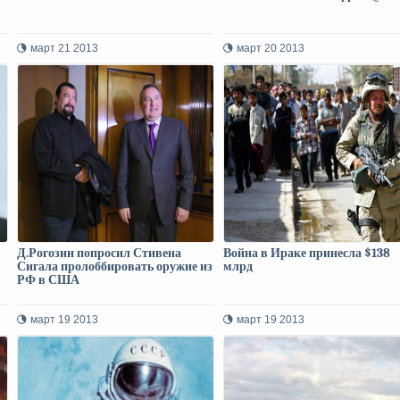
март 21 2013
март 20 2013
Д.Рогозин попросил Стивена
Война в Ираке принесла $138
Сигала пролоббировать оружие из
млрд
РФ в США
март 19 2013
март 19 2013