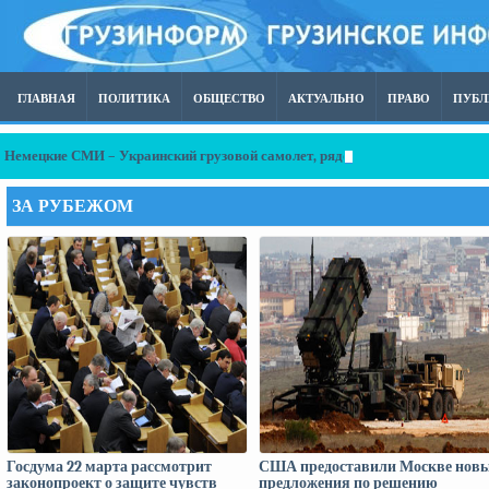
ГЛАВНАЯ
ПОЛИТИКА
ОБЩЕСТВО
АКТУАЛЬНО
ПРАВО
ПУБ
Немецкие СМИ – Украинский грузовой самолет, рядом с которым в аэроп
ЗА РУБЕЖОМ
Госдума 22 марта рассмотрит
США предоставили Москве нов
законопроект о защите чувств
предложения по решению