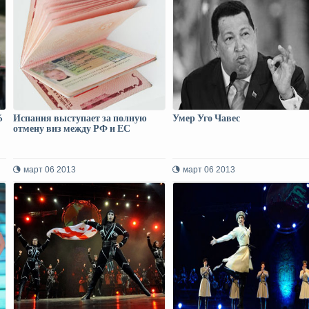
6
Испания выступает за полную
Умер Уго Чавес
отмену виз между РФ и ЕС
март 06 2013
март 06 2013