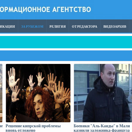
ЛИКАЦИИ
ЗА РУБЕЖОМ
РЕЛИГИЯ
ОТ РЕДАКТОРА
ВИДЕОАРХИВ
орту Лейпцига был обнаружен беспилотник, начиненный взрывчаткой, был 
ые
Решение кипрской проблемы
Боевики "Аль-Каиды" в Мали
вновь отложено
казнили заложника-француза