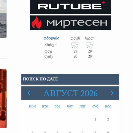
თბილისი
დღეს
ხვალ
ამინდი
დღე
29
29
ღამე
20
20
ПОИСК ПО ДАТЕ
АВГУСТ 2026
пон
вто
сре
чет
пят
суб
вос
1
2
3
4
5
6
7
8
9