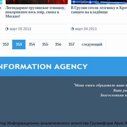
с
Легендарное грузинское этношоу,
В Грузии сочли лезгинку в Кр
покорившее весь мир, снова в
танцем на кладбище
Москве!
март 05 2013
март 04 2013
252
253
254
255
256
257
следующий
тор Информационно-аналитического агентства Грузинформ Арно 