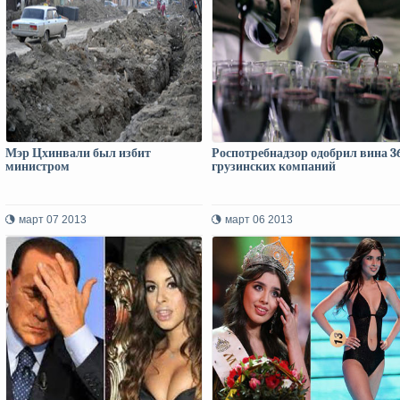
Мэр Цхинвали был избит
Роспотребнадзор одобрил вина 3
министром
грузинских компаний
март 07 2013
март 06 2013