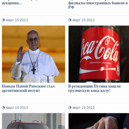
аукциона…
филиалы иностранных банков в
РФ
март 15 2013
март 15 2013
Новым Папой Римским стал
В резиденции Путина нашли
аргентинский иезуит
грузинскую кока-колу!
март 14 2013
март 14 2013