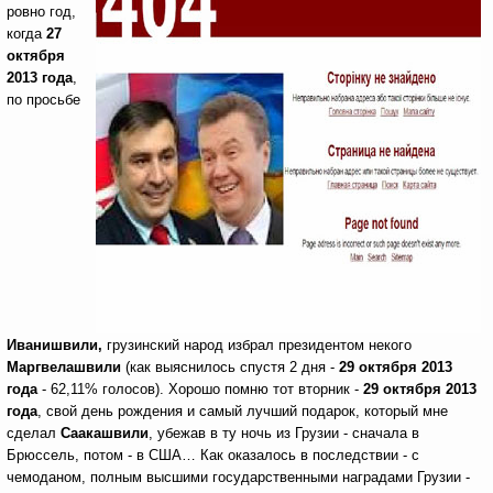
ровно год,
когда
27
октября
2013 года
,
по просьбе
Иванишвили,
грузинский народ избрал президентом некого
Маргвелашвили
(как выяснилось спустя 2 дня -
29 октября 2013
года
- 62,11% голосов).
Хорошо помню тот вторник -
29 октября 2013
года
, свой день рождения и самый лучший подарок, который мне
сделал
Саакашвили
, убежав в ту ночь из Грузии - сначала в
Брюссель, потом - в США… Как оказалось в последствии - с
чемоданом, полным высшими государственными наградами Грузии -