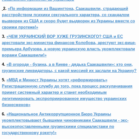
2.
«По информации из Вашингтона, Саакашвили, страдающий
расстройством психики сексуального характера, со скандалом
выдворен из США и скоро будет выдворен из Украины вместе со
своими протеже!»
3.
«ЧЕМ УКРАИНСКИЙ ВОР ХУЖЕ ГРУЗИНСКОГО? США и ЕС
арестовали экс-министра финансов Колобова, арестуют экс-вице-
премьера Арбузова, а новую украинскую власть укомплектовали
ворами Саакашвили!»
4.
«В огороде - бузина, а в Киеве - дядька Саакашвили»: кто они,
грузинские ликвидаторы, с какой миссией их заслали на Украину?
5.
«МВД и Минюст Украины хотят «реформировать»
Регистрационную службу до того, пока процесс раскулачивания
примет системный характер и станет необходимым
легитимировать экспроприированное имущество украинских
бизнесменов»
6.
«Национальное Антикоррупционное Бюро Украины
укомплектовывают бывшими чиновниками Саакашвили - экс-
высокопоставленными грузинскими специалистами по
государственному рэкету!»