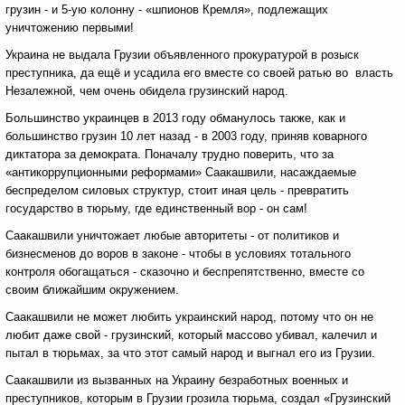
грузин - и 5-ую колонну - «шпионов Кремля», подлежащих
уничтожению первыми!
Украина не выдала Грузии объявленного прокуратурой в розыск
преступника, да ещё и усадила его вместе со своей ратью во власть
Незалежной, чем очень обидела грузинский народ.
Большинство украинцев в 2013 году обманулось также, как и
большинство грузин 10 лет назад - в 2003 году, приняв коварного
диктатора за демократа. Поначалу трудно поверить, что за
«антикоррупционными реформами» Саакашвили, насаждаемые
беспределом силовых структур, стоит иная цель - превратить
государство в тюрьму, где единственный вор - он сам!
Саакашвили уничтожает любые авторитеты - от политиков и
бизнесменов до воров в законе - чтобы в условиях тотального
контроля обогащаться - сказочно и беспрепятственно, вместе со
своим ближайшим окружением.
Саакашвили не может любить украинский народ, потому что он не
любит даже свой - грузинский, который массово убивал, калечил и
пытал в тюрьмах, за что этот самый народ и выгнал его из Грузии.
Саакашвили из вызванных на Украину безработных военных и
преступников, которым в Грузии грозила тюрьма, создал «Грузинский