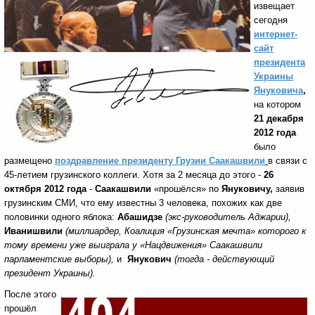
извещает
сегодня
интернет-
сайт
президента
Украины
Януковича
,
на котором
21 декабря
2012 года
было
размещено
поздравление президенту Грузии Саакашвили
в связи с
45-летием грузинского коллеги. Хотя за 2 месяца до этого -
26
октября 2012 года
-
Саакашвили
«прошёлся» по
Януковичу,
заявив
грузинским СМИ, что ему известны 3 человека, похожих как две
половинки одного яблока:
Абашидзе
(экс-руководитель Аджарии),
Иванишвили
(миллиардер, Коалиция «Грузинская мечта» которого к
тому времени уже выиграла у «Нацдвижения» Саакашвили
парламентские выборы),
и
Янукович
(тогда - действующий
президент Украины).
После этого
прошёл