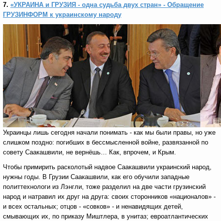
7.
«УКРАИНА и ГРУЗИЯ - одна судьба двух стран» - Обращение
ГРУЗИНФОРМ к украинскому народу
Украинцы лишь сегодня начали понимать - как мы были правы, но уже
слишком поздно: погибших в бессмысленной войне, развязанной по
совету Саакашвили, не вернёшь… Как, впрочем, и Крым.
Чтобы примирить расколотый надвое Саакашвили украинский народ,
нужны годы. В Грузии Саакашвили, как его обучили западные
политтехнологи из Лэнгли, тоже разделил на две части грузинский
народ и натравил их друг на друга: своих сторонников «националов» -
и всех остальных; отцов - «совков» - и ненавидящих детей,
смывающих их, по приказу Миштлера, в унитаз; евроатлантических