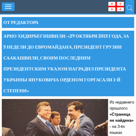
Toggle
navigation
ОТ РЕДАКТОРА
АРНО ХИДИРБЕГИШВИЛИ: «29 ОКТЯБРЯ 2013 ГОДА, ЗА
3 НЕДЕЛИ ДО ЕВРОМАЙДАНА, ПРЕЗИДЕНТ ГРУЗИИ
СААКАШВИЛИ, СВОИМ ПОСЛЕДНИМ
ПРЕЗИДЕНТСКИМ УКАЗОМ НАГРАДИЛ ПРЕЗИДЕНТА
УКРАИНЫ ЯНУКОВИЧА ОРДЕНОМ ГОРГАСАЛИ 1-Й
СТЕПЕНИ»
Из недавнего
прошлого:
«Страница
не найдена»
-
на 3-ёх
языках