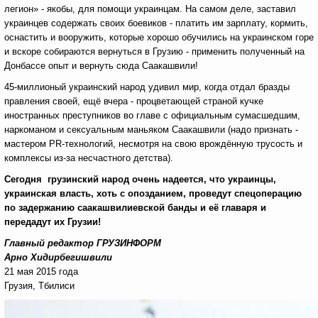
легион» - якобы, для помощи украинцам. На самом деле, заставил
украинцев содержать своих боевиков - платить им зарплату, кормить,
оснастить и вооружить, которые хорошо обучились на украинском горе
и вскоре собираются вернуться в Грузию - применить полученный на
Донбассе опыт и вернуть сюда Саакашвили!
45-миллионый украинский народ удивил мир, когда отдал бразды
правления своей, ещё вчера - процветающей страной кучке
иностранных преступников во главе с официальным сумасшедшим,
наркоманом и сексуальным маньяком Саакашвили (надо признать -
мастером PR-технологий, несмотря на свою врождённую трусость и
комплексы из-за несчастного детства).
Сегодня грузинский народ очень надеется, что украинцы,
украинская власть, хоть с опозданием, проведут спецоперацию
по задержанию саакашвилиевской банды и её главаря и
передадут их Грузии!
Главный редактор ГРУЗИНФОРМ
Арно Хидирбегишвили
21 мая 2015 года
Грузия, Тбилиси