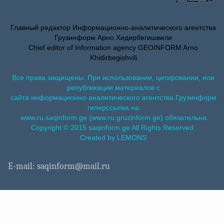
Главный редактор Информационно-аналитического агентства
Грузинформ Арно Хидирбегишвили
Chief editor of Information agency GEOINFORM Arno
Khidirbegishvili
Все права защищены. При использовании, цитировании, или
републикации материалов с
сайта информационно-аналитического агентства Грузинформ
гиперссылка на
www.ru.saqinform.ge (www.ru.gruzinform.ge) обязательна.
Copyright © 2015 saqinform.ge All Rights Reserved.
Created by LEMONS
E-mail: saqinform@mail.ru