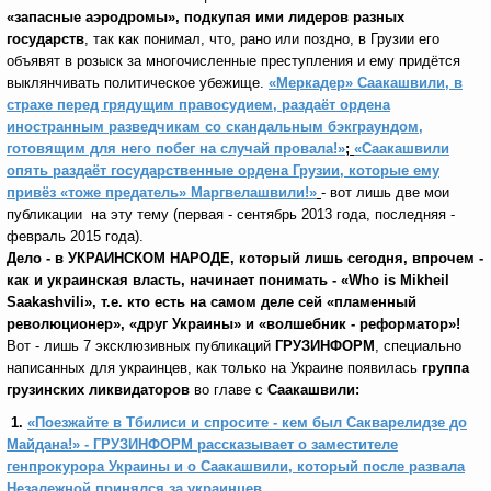
«запасные аэродромы», подкупая ими лидеров разных
государств
, так как понимал, что, рано или поздно, в Грузии его
объявят в розыск за многочисленные преступления и ему придётся
выклянчивать политическое убежище.
«Меркадер» Саакашвили, в
страхе перед грядущим правосудием, раздаёт ордена
иностранным разведчикам со скандальным бэкграундом,
готовящим для него побег на случай провала!»
;
«Саакашвили
опять раздаёт государственные ордена Грузии, которые ему
привёз «тоже предатель» Маргвелашвили!»
- вот лишь две
мои
публикации на эту тему (первая - сентябрь 2013 года, последняя -
февраль 2015 года).
Дело - в УКРАИНСКОМ НАРОДЕ, который лишь сегодня, впрочем -
как и украинская власть, начинает понимать - «
Who
is
Mikheil
Saakashvili
»
, т.е. кто есть на самом деле сей «пламенный
революционер», «друг Украины» и «волшебник - реформатор»!
Вот - лишь 7 эксклюзивных публикаций
ГРУЗИНФОРМ
, специально
написанных для украинцев, как только на Украине появилась
группа
грузинских ликвидаторов
во главе с
Саакашвили:
1.
«Поезжайте в Тбилиси и спросите - кем был Сакварелидзе до
Майдана!» - ГРУЗИНФОРМ рассказывает о заместителе
генпрокурора Украины и о Саакашвили, который после развала
Незалежной принялся за украинцев