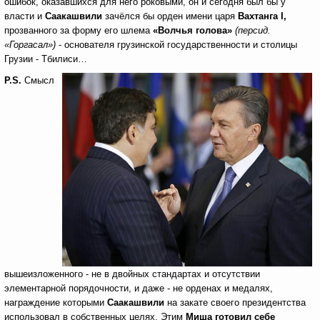
ошибок, оказавшихся для него роковыми, он и сегодня был бы у
власти и
Саакашвили
зачёлся бы орден имени царя
Вахтанга
I
,
прозванного за форму его шлема
«Волчья голова»
(персид.
«Горгасал»)
- основателя грузинской государственности и столицы
Грузии - Тбилиси…
P
.
S
.
Смысл
вышеизложенного - не в двойных стандартах и отсутствии
элементарной порядочности, и даже - не орденах и медалях,
награждение которыми
Саакашвили
на закате своего президентства
использовал в собственных целях. Этим
Миша готовил себе