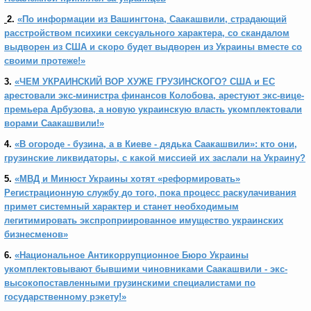
2.
«По информации из Вашингтона, Саакашвили, страдающий
расстройством психики сексуального характера, со скандалом
выдворен из США и скоро будет выдворен из Украины вместе со
своими протеже!»
3.
«ЧЕМ УКРАИНСКИЙ ВОР ХУЖЕ ГРУЗИНСКОГО? США и ЕС
арестовали экс-министра финансов Колобова, арестуют экс-вице-
премьера Арбузова, а новую украинскую власть укомплектовали
ворами Саакашвили!»
4.
«В огороде - бузина, а в Киеве - дядька Саакашвили»: кто они,
грузинские ликвидаторы, с какой миссией их заслали на Украину?
5.
«МВД и Минюст Украины хотят «реформировать»
Регистрационную службу до того, пока процесс раскулачивания
примет системный характер и станет необходимым
легитимировать экспроприированное имущество украинских
бизнесменов»
6.
«Национальное Антикоррупционное Бюро Украины
укомплектовывают бывшими чиновниками Саакашвили - экс-
высокопоставленными грузинскими специалистами по
государственному рэкету!»