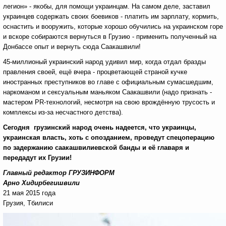
легион» - якобы, для помощи украинцам. На самом деле, заставил
украинцев содержать своих боевиков - платить им зарплату, кормить,
оснастить и вооружить, которые хорошо обучились на украинском горе
и вскоре собираются вернуться в Грузию - применить полученный на
Донбассе опыт и вернуть сюда Саакашвили!
45-миллионый украинский народ удивил мир, когда отдал бразды
правления своей, ещё вчера - процветающей страной кучке
иностранных преступников во главе с официальным сумасшедшим,
наркоманом и сексуальным маньяком Саакашвили (надо признать -
мастером PR-технологий, несмотря на свою врождённую трусость и
комплексы из-за несчастного детства).
Сегодня грузинский народ очень надеется, что украинцы,
украинская власть, хоть с опозданием, проведут спецоперацию
по задержанию саакашвилиевской банды и её главаря и
передадут их Грузии!
Главный редактор ГРУЗИНФОРМ
Арно Хидирбегишвили
21 мая 2015 года
Грузия, Тбилиси