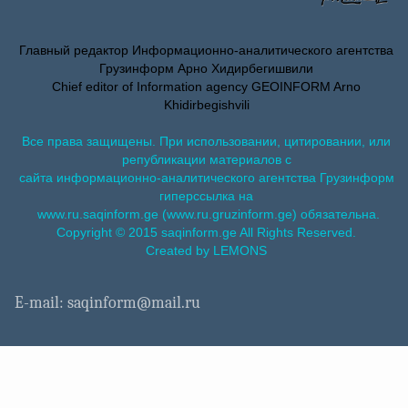
Главный редактор Информационно-аналитического агентства
Грузинформ Арно Хидирбегишвили
Chief editor of Information agency GEOINFORM Arno
Khidirbegishvili
Все права защищены. При использовании, цитировании, или
републикации материалов с
сайта информационно-аналитического агентства Грузинформ
гиперссылка на
www.ru.saqinform.ge (www.ru.gruzinform.ge) обязательна.
Copyright © 2015 saqinform.ge All Rights Reserved.
Created by LEMONS
E-mail: saqinform@mail.ru