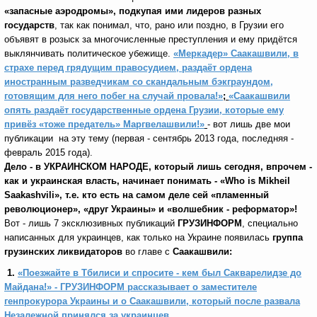
«запасные аэродромы», подкупая ими лидеров разных
государств
, так как понимал, что, рано или поздно, в Грузии его
объявят в розыск за многочисленные преступления и ему придётся
выклянчивать политическое убежище.
«Меркадер» Саакашвили, в
страхе перед грядущим правосудием, раздаёт ордена
иностранным разведчикам со скандальным бэкграундом,
готовящим для него побег на случай провала!»
;
«Саакашвили
опять раздаёт государственные ордена Грузии, которые ему
привёз «тоже предатель» Маргвелашвили!»
- вот лишь две
мои
публикации на эту тему (первая - сентябрь 2013 года, последняя -
февраль 2015 года).
Дело - в УКРАИНСКОМ НАРОДЕ, который лишь сегодня, впрочем -
как и украинская власть, начинает понимать - «
Who
is
Mikheil
Saakashvili
»
, т.е. кто есть на самом деле сей «пламенный
революционер», «друг Украины» и «волшебник - реформатор»!
Вот - лишь 7 эксклюзивных публикаций
ГРУЗИНФОРМ
, специально
написанных для украинцев, как только на Украине появилась
группа
грузинских ликвидаторов
во главе с
Саакашвили:
1.
«Поезжайте в Тбилиси и спросите - кем был Сакварелидзе до
Майдана!» - ГРУЗИНФОРМ рассказывает о заместителе
генпрокурора Украины и о Саакашвили, который после развала
Незалежной принялся за украинцев