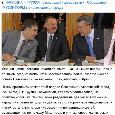
7.
«УКРАИНА и ГРУЗИЯ - одна судьба двух стран» - Обращение
ГРУЗИНФОРМ к украинскому народу
Украинцы лишь сегодня начали понимать - как мы были правы, но уже
слишком поздно: погибших в бессмысленной войне, развязанной по
совету Саакашвили, не вернёшь… Как, впрочем, и Крым.
Чтобы примирить расколотый надвое Саакашвили украинский народ,
нужны годы. В Грузии Саакашвили, как его обучили западные
политтехнологи из Лэнгли, тоже разделил на две части грузинский
народ и натравил их друг на друга: своих сторонников «националов» -
и всех остальных; отцов - «совков» - и ненавидящих детей,
смывающих их, по приказу Миштлера, в унитаз; евроатлантических