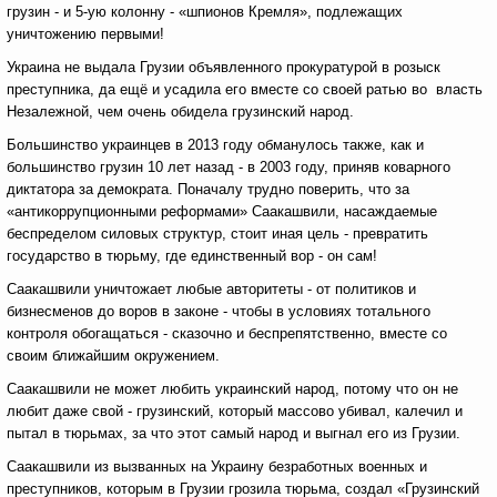
грузин - и 5-ую колонну - «шпионов Кремля», подлежащих
уничтожению первыми!
Украина не выдала Грузии объявленного прокуратурой в розыск
преступника, да ещё и усадила его вместе со своей ратью во власть
Незалежной, чем очень обидела грузинский народ.
Большинство украинцев в 2013 году обманулось также, как и
большинство грузин 10 лет назад - в 2003 году, приняв коварного
диктатора за демократа. Поначалу трудно поверить, что за
«антикоррупционными реформами» Саакашвили, насаждаемые
беспределом силовых структур, стоит иная цель - превратить
государство в тюрьму, где единственный вор - он сам!
Саакашвили уничтожает любые авторитеты - от политиков и
бизнесменов до воров в законе - чтобы в условиях тотального
контроля обогащаться - сказочно и беспрепятственно, вместе со
своим ближайшим окружением.
Саакашвили не может любить украинский народ, потому что он не
любит даже свой - грузинский, который массово убивал, калечил и
пытал в тюрьмах, за что этот самый народ и выгнал его из Грузии.
Саакашвили из вызванных на Украину безработных военных и
преступников, которым в Грузии грозила тюрьма, создал «Грузинский