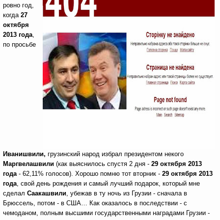
ровно год,
когда
27
октября
2013 года
,
по просьбе
Иванишвили,
грузинский народ избрал президентом некого
Маргвелашвили
(как выяснилось спустя 2 дня -
29 октября 2013
года
- 62,11% голосов).
Хорошо помню тот вторник -
29 октября 2013
года
, свой день рождения и самый лучший подарок, который мне
сделал
Саакашвили
, убежав в ту ночь из Грузии - сначала в
Брюссель, потом - в США… Как оказалось в последствии - с
чемоданом, полным высшими государственными наградами Грузии -