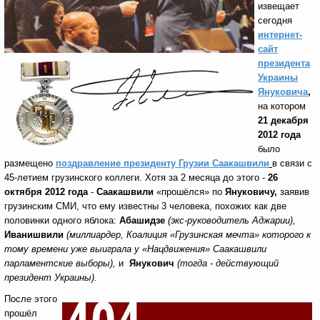
извещает
сегодня
интернет-
сайт
президента
Украины
Януковича
,
на котором
21 декабря
2012 года
было
размещено
поздравление президенту Грузии Саакашвили
в связи с
45-летием грузинского коллеги. Хотя за 2 месяца до этого -
26
октября 2012 года
-
Саакашвили
«прошёлся» по
Януковичу,
заявив
грузинским СМИ, что ему известны 3 человека, похожих как две
половинки одного яблока:
Абашидзе
(экс-руководитель Аджарии),
Иванишвили
(миллиардер, Коалиция «Грузинская мечта» которого к
тому времени уже выиграла у «Нацдвижения» Саакашвили
парламентские выборы),
и
Янукович
(тогда - действующий
президент Украины).
После этого
прошёл