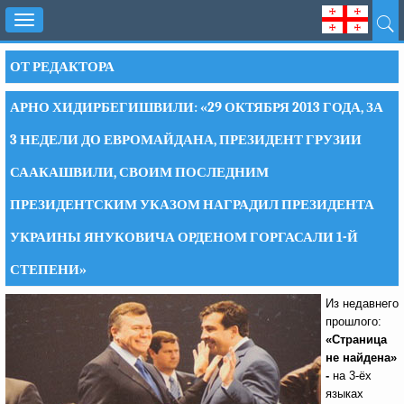
Toggle
navigation
ОТ РЕДАКТОРА
АРНО ХИДИРБЕГИШВИЛИ: «29 ОКТЯБРЯ 2013 ГОДА, ЗА
3 НЕДЕЛИ ДО ЕВРОМАЙДАНА, ПРЕЗИДЕНТ ГРУЗИИ
СААКАШВИЛИ, СВОИМ ПОСЛЕДНИМ
ПРЕЗИДЕНТСКИМ УКАЗОМ НАГРАДИЛ ПРЕЗИДЕНТА
УКРАИНЫ ЯНУКОВИЧА ОРДЕНОМ ГОРГАСАЛИ 1-Й
СТЕПЕНИ»
Из недавнего
прошлого:
«Страница
не найдена»
-
на 3-ёх
языках