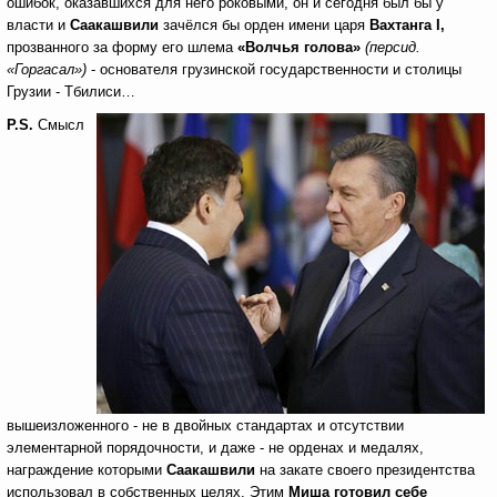
ошибок, оказавшихся для него роковыми, он и сегодня был бы у
власти и
Саакашвили
зачёлся бы орден имени царя
Вахтанга
I
,
прозванного за форму его шлема
«Волчья голова»
(персид.
«Горгасал»)
- основателя грузинской государственности и столицы
Грузии - Тбилиси…
P
.
S
.
Смысл
вышеизложенного - не в двойных стандартах и отсутствии
элементарной порядочности, и даже - не орденах и медалях,
награждение которыми
Саакашвили
на закате своего президентства
использовал в собственных целях. Этим
Миша готовил себе