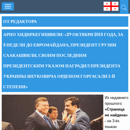
Toggle
navigation
ОТ РЕДАКТОРА
АРНО ХИДИРБЕГИШВИЛИ: «29 ОКТЯБРЯ 2013 ГОДА, ЗА
3 НЕДЕЛИ ДО ЕВРОМАЙДАНА, ПРЕЗИДЕНТ ГРУЗИИ
СААКАШВИЛИ, СВОИМ ПОСЛЕДНИМ
ПРЕЗИДЕНТСКИМ УКАЗОМ НАГРАДИЛ ПРЕЗИДЕНТА
УКРАИНЫ ЯНУКОВИЧА ОРДЕНОМ ГОРГАСАЛИ 1-Й
СТЕПЕНИ»
Из недавнего
прошлого:
«Страница
не найдена»
-
на 3-ёх
языках