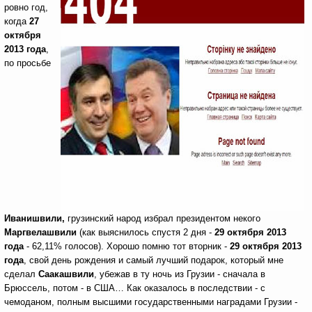
ровно год,
когда
27
октября
2013 года
,
по просьбе
Иванишвили,
грузинский народ избрал президентом некого
Маргвелашвили
(как выяснилось спустя 2 дня -
29 октября 2013
года
- 62,11% голосов).
Хорошо помню тот вторник -
29 октября 2013
года
, свой день рождения и самый лучший подарок, который мне
сделал
Саакашвили
, убежав в ту ночь из Грузии - сначала в
Брюссель, потом - в США… Как оказалось в последствии - с
чемоданом, полным высшими государственными наградами Грузии -