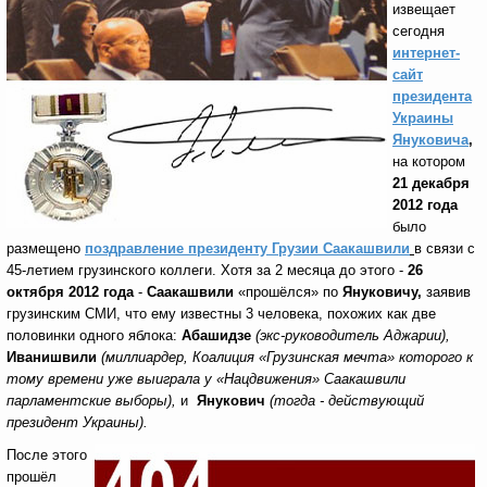
извещает
сегодня
интернет-
сайт
президента
Украины
Януковича
,
на котором
21 декабря
2012 года
было
размещено
поздравление президенту Грузии Саакашвили
в связи с
45-летием грузинского коллеги. Хотя за 2 месяца до этого -
26
октября 2012 года
-
Саакашвили
«прошёлся» по
Януковичу,
заявив
грузинским СМИ, что ему известны 3 человека, похожих как две
половинки одного яблока:
Абашидзе
(экс-руководитель Аджарии),
Иванишвили
(миллиардер, Коалиция «Грузинская мечта» которого к
тому времени уже выиграла у «Нацдвижения» Саакашвили
парламентские выборы),
и
Янукович
(тогда - действующий
президент Украины).
После этого
прошёл