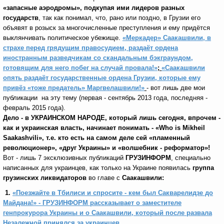
«запасные аэродромы», подкупая ими лидеров разных
государств
, так как понимал, что, рано или поздно, в Грузии его
объявят в розыск за многочисленные преступления и ему придётся
выклянчивать политическое убежище.
«Меркадер» Саакашвили, в
страхе перед грядущим правосудием, раздаёт ордена
иностранным разведчикам со скандальным бэкграундом,
готовящим для него побег на случай провала!»
;
«Саакашвили
опять раздаёт государственные ордена Грузии, которые ему
привёз «тоже предатель» Маргвелашвили!»
- вот лишь две
мои
публикации на эту тему (первая - сентябрь 2013 года, последняя -
февраль 2015 года).
Дело - в УКРАИНСКОМ НАРОДЕ, который лишь сегодня, впрочем -
как и украинская власть, начинает понимать - «
Who
is
Mikheil
Saakashvili
»
, т.е. кто есть на самом деле сей «пламенный
революционер», «друг Украины» и «волшебник - реформатор»!
Вот - лишь 7 эксклюзивных публикаций
ГРУЗИНФОРМ
, специально
написанных для украинцев, как только на Украине появилась
группа
грузинских ликвидаторов
во главе с
Саакашвили:
1.
«Поезжайте в Тбилиси и спросите - кем был Сакварелидзе до
Майдана!» - ГРУЗИНФОРМ рассказывает о заместителе
генпрокурора Украины и о Саакашвили, который после развала
Незалежной принялся за украинцев