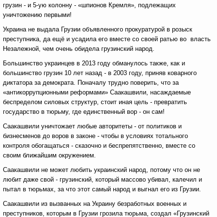
грузин - и 5-ую колонну - «шпионов Кремля», подлежащих
уничтожению первыми!
Украина не выдала Грузии объявленного прокуратурой в розыск
преступника, да ещё и усадила его вместе со своей ратью во власть
Незалежной, чем очень обидела грузинский народ.
Большинство украинцев в 2013 году обманулось также, как и
большинство грузин 10 лет назад - в 2003 году, приняв коварного
диктатора за демократа. Поначалу трудно поверить, что за
«антикоррупционными реформами» Саакашвили, насаждаемые
беспределом силовых структур, стоит иная цель - превратить
государство в тюрьму, где единственный вор - он сам!
Саакашвили уничтожает любые авторитеты - от политиков и
бизнесменов до воров в законе - чтобы в условиях тотального
контроля обогащаться - сказочно и беспрепятственно, вместе со
своим ближайшим окружением.
Саакашвили не может любить украинский народ, потому что он не
любит даже свой - грузинский, который массово убивал, калечил и
пытал в тюрьмах, за что этот самый народ и выгнал его из Грузии.
Саакашвили из вызванных на Украину безработных военных и
преступников, которым в Грузии грозила тюрьма, создал «Грузинский