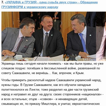
7.
«УКРАИНА и ГРУЗИЯ - одна судьба двух стран» - Обращение
ГРУЗИНФОРМ к украинскому народу
Украинцы лишь сегодня начали понимать - как мы были правы, но уже
слишком поздно: погибших в бессмысленной войне, развязанной по
совету Саакашвили, не вернёшь… Как, впрочем, и Крым.
Чтобы примирить расколотый надвое Саакашвили украинский народ,
нужны годы. В Грузии Саакашвили, как его обучили западные
политтехнологи из Лэнгли, тоже разделил на две части грузинский
народ и натравил их друг на друга: своих сторонников «националов» -
и всех остальных; отцов - «совков» - и ненавидящих детей,
смывающих их, по приказу Миштлера, в унитаз; евроатлантических