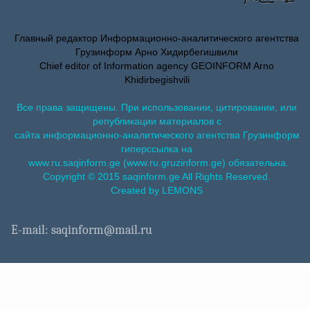
Главный редактор Информационно-аналитического агентства
Грузинформ Арно Хидирбегишвили
Chief editor of Information agency GEOINFORM Arno
Khidirbegishvili
Все права защищены. При использовании, цитировании, или
републикации материалов с
сайта информационно-аналитического агентства Грузинформ
гиперссылка на
www.ru.saqinform.ge (www.ru.gruzinform.ge) обязательна.
Copyright © 2015 saqinform.ge All Rights Reserved.
Created by LEMONS
E-mail: saqinform@mail.ru