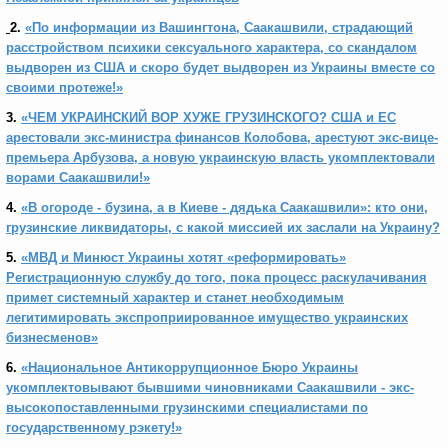
2.
«По информации из Вашингтона, Саакашвили, страдающий
расстройством психики сексуального характера, со скандалом
выдворен из США и скоро будет выдворен из Украины вместе со
своими протеже!»
3.
«ЧЕМ УКРАИНСКИЙ ВОР ХУЖЕ ГРУЗИНСКОГО? США и ЕС
арестовали экс-министра финансов Колобова, арестуют экс-вице-
премьера Арбузова, а новую украинскую власть укомплектовали
ворами Саакашвили!»
4.
«В огороде - бузина, а в Киеве - дядька Саакашвили»: кто они,
грузинские ликвидаторы, с какой миссией их заслали на Украину?
5.
«МВД и Минюст Украины хотят «реформировать»
Регистрационную службу до того, пока процесс раскулачивания
примет системный характер и станет необходимым
легитимировать экспроприированное имущество украинских
бизнесменов»
6.
«Национальное Антикоррупционное Бюро Украины
укомплектовывают бывшими чиновниками Саакашвили - экс-
высокопоставленными грузинскими специалистами по
государственному рэкету!»