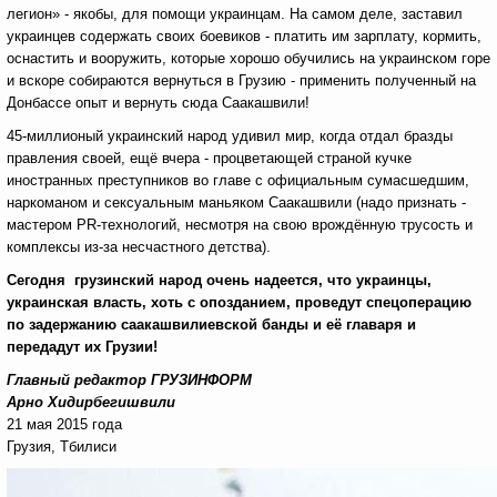
легион» - якобы, для помощи украинцам. На самом деле, заставил
украинцев содержать своих боевиков - платить им зарплату, кормить,
оснастить и вооружить, которые хорошо обучились на украинском горе
и вскоре собираются вернуться в Грузию - применить полученный на
Донбассе опыт и вернуть сюда Саакашвили!
45-миллионый украинский народ удивил мир, когда отдал бразды
правления своей, ещё вчера - процветающей страной кучке
иностранных преступников во главе с официальным сумасшедшим,
наркоманом и сексуальным маньяком Саакашвили (надо признать -
мастером PR-технологий, несмотря на свою врождённую трусость и
комплексы из-за несчастного детства).
Сегодня грузинский народ очень надеется, что украинцы,
украинская власть, хоть с опозданием, проведут спецоперацию
по задержанию саакашвилиевской банды и её главаря и
передадут их Грузии!
Главный редактор ГРУЗИНФОРМ
Арно Хидирбегишвили
21 мая 2015 года
Грузия, Тбилиси