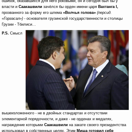
ошибок, оказавшихся для него роковыми, он и сегодня был бы у
власти и
Саакашвили
зачёлся бы орден имени царя
Вахтанга
I
,
прозванного за форму его шлема
«Волчья голова»
(персид.
«Горгасал»)
- основателя грузинской государственности и столицы
Грузии - Тбилиси…
P
.
S
.
Смысл
вышеизложенного - не в двойных стандартах и отсутствии
элементарной порядочности, и даже - не орденах и медалях,
награждение которыми
Саакашвили
на закате своего президентства
использовал в собственных целях. Этим
Миша готовил себе