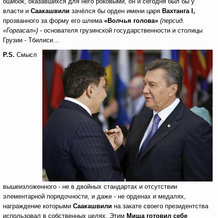
ошибок, оказавшихся для него роковыми, он и сегодня был бы у
власти и
Саакашвили
зачёлся бы орден имени царя
Вахтанга
I
,
прозванного за форму его шлема
«Волчья голова»
(персид.
«Горгасал»)
- основателя грузинской государственности и столицы
Грузии - Тбилиси…
P
.
S
.
Смысл
вышеизложенного - не в двойных стандартах и отсутствии
элементарной порядочности, и даже - не орденах и медалях,
награждение которыми
Саакашвили
на закате своего президентства
использовал в собственных целях. Этим
Миша готовил себе