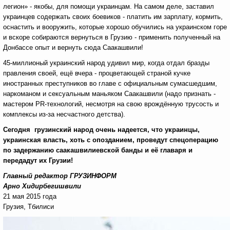
легион» - якобы, для помощи украинцам. На самом деле, заставил
украинцев содержать своих боевиков - платить им зарплату, кормить,
оснастить и вооружить, которые хорошо обучились на украинском горе
и вскоре собираются вернуться в Грузию - применить полученный на
Донбассе опыт и вернуть сюда Саакашвили!
45-миллионый украинский народ удивил мир, когда отдал бразды
правления своей, ещё вчера - процветающей страной кучке
иностранных преступников во главе с официальным сумасшедшим,
наркоманом и сексуальным маньяком Саакашвили (надо признать -
мастером PR-технологий, несмотря на свою врождённую трусость и
комплексы из-за несчастного детства).
Сегодня грузинский народ очень надеется, что украинцы,
украинская власть, хоть с опозданием, проведут спецоперацию
по задержанию саакашвилиевской банды и её главаря и
передадут их Грузии!
Главный редактор ГРУЗИНФОРМ
Арно Хидирбегишвили
21 мая 2015 года
Грузия, Тбилиси