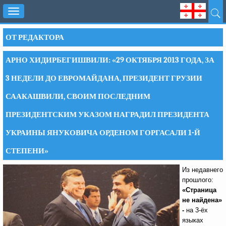
Toggle
navigation
ОТ РЕДАКТОРА
АРНО ХИДИРБЕГИШВИЛИ: «29 ОКТЯБРЯ 2013 ГОДА, ЗА
3 НЕДЕЛИ ДО ЕВРОМАЙДАНА, ПРЕЗИДЕНТ ГРУЗИИ
СААКАШВИЛИ, СВОИМ ПОСЛЕДНИМ
ПРЕЗИДЕНТСКИМ УКАЗОМ НАГРАДИЛ ПРЕЗИДЕНТА
УКРАИНЫ ЯНУКОВИЧА ОРДЕНОМ ГОРГАСАЛИ 1-Й
СТЕПЕНИ»
Из недавнего
прошлого:
«Страница
не найдена»
-
на 3-ёх
языках