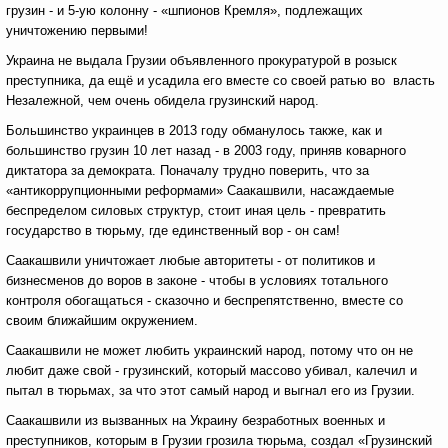
грузин - и 5-ую колонну - «шпионов Кремля», подлежащих
уничтожению первыми!
Украина не выдала Грузии объявленного прокуратурой в розыск
преступника, да ещё и усадила его вместе со своей ратью во власть
Незалежной, чем очень обидела грузинский народ.
Большинство украинцев в 2013 году обманулось также, как и
большинство грузин 10 лет назад - в 2003 году, приняв коварного
диктатора за демократа. Поначалу трудно поверить, что за
«антикоррупционными реформами» Саакашвили, насаждаемые
беспределом силовых структур, стоит иная цель - превратить
государство в тюрьму, где единственный вор - он сам!
Саакашвили уничтожает любые авторитеты - от политиков и
бизнесменов до воров в законе - чтобы в условиях тотального
контроля обогащаться - сказочно и беспрепятственно, вместе со
своим ближайшим окружением.
Саакашвили не может любить украинский народ, потому что он не
любит даже свой - грузинский, который массово убивал, калечил и
пытал в тюрьмах, за что этот самый народ и выгнал его из Грузии.
Саакашвили из вызванных на Украину безработных военных и
преступников, которым в Грузии грозила тюрьма, создал «Грузинский