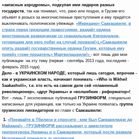
«запасные аэродромы», подкупая ими лидеров разных
государств
, так как понимал, что, рано или поздно, в Грузии его
объявят в розыск за многочисленные преступления и ему придётся
выклянчивать политическое убежище.
«Меркадер» Саакашвили, в
страхе перед грядущим правосудием, раздаёт ордена
иностранным разведчикам со скандальным бэкграундом,
готовящим для него побег на случай провала!»
;
«Саакашвили
опять раздаёт государственные ордена Грузии, которые ему
привёз «тоже предатель» Маргвелашвили!»
- вот лишь две
мои
публикации на эту тему (первая - сентябрь 2013 года, последняя -
февраль 2015 года).
Дело - в УКРАИНСКОМ НАРОДЕ, который лишь сегодня, впрочем -
как и украинская власть, начинает понимать - «
Who
is
Mikheil
Saakashvili
»
, т.е. кто есть на самом деле сей «пламенный
революционер», «друг Украины» и «волшебник - реформатор»!
Вот - лишь 7 эксклюзивных публикаций
ГРУЗИНФОРМ
, специально
написанных для украинцев, как только на Украине появилась
группа
грузинских ликвидаторов
во главе с
Саакашвили:
1.
«Поезжайте в Тбилиси и спросите - кем был Сакварелидзе до
Майдана!» - ГРУЗИНФОРМ рассказывает о заместителе
генпрокурора Украины и о Саакашвили, который после развала
Незалежной принялся за украинцев