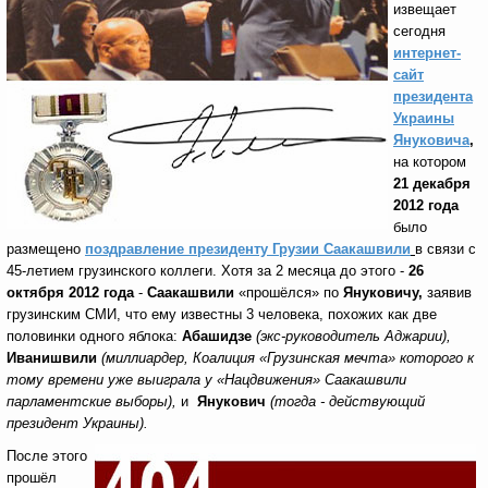
извещает
сегодня
интернет-
сайт
президента
Украины
Януковича
,
на котором
21 декабря
2012 года
было
размещено
поздравление президенту Грузии Саакашвили
в связи с
45-летием грузинского коллеги. Хотя за 2 месяца до этого -
26
октября 2012 года
-
Саакашвили
«прошёлся» по
Януковичу,
заявив
грузинским СМИ, что ему известны 3 человека, похожих как две
половинки одного яблока:
Абашидзе
(экс-руководитель Аджарии),
Иванишвили
(миллиардер, Коалиция «Грузинская мечта» которого к
тому времени уже выиграла у «Нацдвижения» Саакашвили
парламентские выборы),
и
Янукович
(тогда - действующий
президент Украины).
После этого
прошёл