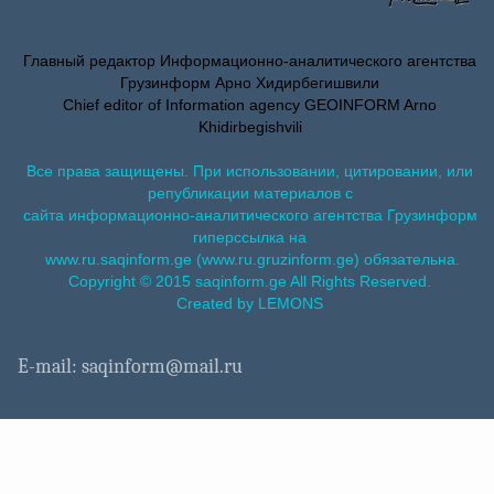
Главный редактор Информационно-аналитического агентства
Грузинформ Арно Хидирбегишвили
Chief editor of Information agency GEOINFORM Arno
Khidirbegishvili
Все права защищены. При использовании, цитировании, или
републикации материалов с
сайта информационно-аналитического агентства Грузинформ
гиперссылка на
www.ru.saqinform.ge (www.ru.gruzinform.ge) обязательна.
Copyright © 2015 saqinform.ge All Rights Reserved.
Created by LEMONS
E-mail: saqinform@mail.ru