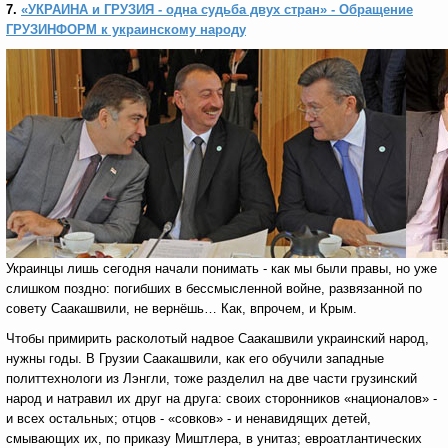
7.
«УКРАИНА и ГРУЗИЯ - одна судьба двух стран» - Обращение
ГРУЗИНФОРМ к украинскому народу
Украинцы лишь сегодня начали понимать - как мы были правы, но уже
слишком поздно: погибших в бессмысленной войне, развязанной по
совету Саакашвили, не вернёшь… Как, впрочем, и Крым.
Чтобы примирить расколотый надвое Саакашвили украинский народ,
нужны годы. В Грузии Саакашвили, как его обучили западные
политтехнологи из Лэнгли, тоже разделил на две части грузинский
народ и натравил их друг на друга: своих сторонников «националов» -
и всех остальных; отцов - «совков» - и ненавидящих детей,
смывающих их, по приказу Миштлера, в унитаз; евроатлантических