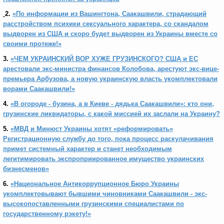
2.
«По информации из Вашингтона, Саакашвили, страдающий
расстройством психики сексуального характера, со скандалом
выдворен из США и скоро будет выдворен из Украины вместе со
своими протеже!»
3.
«ЧЕМ УКРАИНСКИЙ ВОР ХУЖЕ ГРУЗИНСКОГО? США и ЕС
арестовали экс-министра финансов Колобова, арестуют экс-вице-
премьера Арбузова, а новую украинскую власть укомплектовали
ворами Саакашвили!»
4.
«В огороде - бузина, а в Киеве - дядька Саакашвили»: кто они,
грузинские ликвидаторы, с какой миссией их заслали на Украину?
5.
«МВД и Минюст Украины хотят «реформировать»
Регистрационную службу до того, пока процесс раскулачивания
примет системный характер и станет необходимым
легитимировать экспроприированное имущество украинских
бизнесменов»
6.
«Национальное Антикоррупционное Бюро Украины
укомплектовывают бывшими чиновниками Саакашвили - экс-
высокопоставленными грузинскими специалистами по
государственному рэкету!»