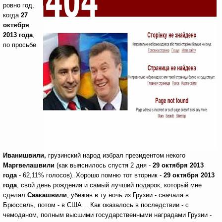
ровно год,
когда
27
октября
2013 года
,
по просьбе
Иванишвили,
грузинский народ избрал президентом некого
Маргвелашвили
(как выяснилось спустя 2 дня -
29 октября 2013
года
- 62,11% голосов).
Хорошо помню тот вторник -
29 октября 2013
года
, свой день рождения и самый лучший подарок, который мне
сделал
Саакашвили
, убежав в ту ночь из Грузии - сначала в
Брюссель, потом - в США… Как оказалось в последствии - с
чемоданом, полным высшими государственными наградами Грузии -