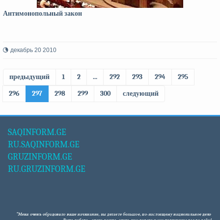
Антимонопольный закон
декабрь 20 2010
предыдущий
1
2
...
292
293
294
295
296
297
298
299
300
следующий
SAQINFORM.GE
RU.SAQINFORM.GE
GRUZINFORM.GE
RU.GRUZINFORM.GE