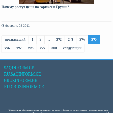
Почему растут цены на горючее в Грузии?
февраль 03 2011
предыдущий
1
2
...
292
293
294
295
296
297
298
299
300
следующий
SAQINFORM.GE
RU.SAQINFORM.GE
GRUZINFORM.GE
RU.GRUZINFORM.GE