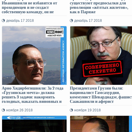
Иванишвили не избавится от
существуют предпосылки для
проходимцев и не создаст
революции «жёлтых жилетов»,
собственную команду, он не
как в Париже
сможет выполнить своё обещание
грузинскому народу!
декабрь 17 2018
декабрь 17 2018
Арно Хидирбегишвили: За 2 года
Президентами Грузии были:
«Грузинская мечта» должна
националист Гамсахурдия,
решить 3 задачи: накормить
коммунист Шеварднадзе, фашис
голодных, наказать виновных и
Саакашвили и аферист
подружиться с Россией
Маргвелашвили, но «рогатого
чекиста» пока не было! – Арно
ноября 26 2018
ноября 19 2018
Хидирбегишвили