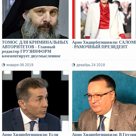
ТОМОС ДЛЯ КРИМИНАЛЬНЫХ
Арно Хидирбегишвили: САЛОМ
АВТОРИТЕТОВ – Главный
- РАМОЧНЫЙ ПРЕЗИДЕНТ
редактор ГРУЗИНФОРМ
комментирует двусмысленное
заявление патриаршего
местоблюстителя Шио
января 08 2019
декабрь 24 2018
Арно Хидирбегишвили: Если
Арно Хидирбегишвили: В Грузи