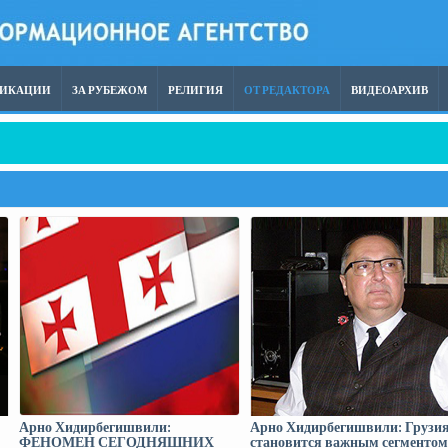
ЛИКАЦИИ
ЗА РУБЕЖОМ
РЕЛИГИЯ
ОТ РЕДАКТОРА
ВИДЕОАРХИВ
Арно Хидирбегишвили:
Арно Хидирбегишвили: Грузи
ФЕНОМЕН СЕГОДНЯШНИХ
становится важным сегментом