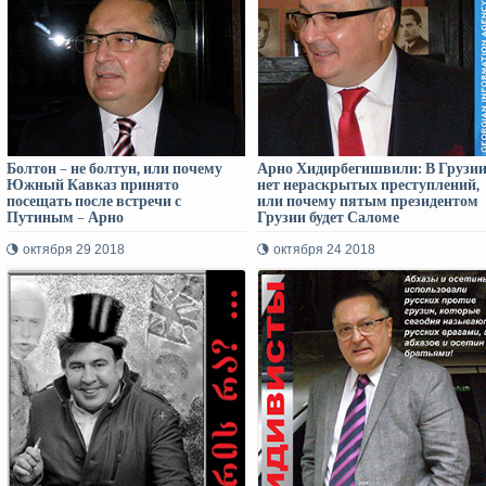
Болтон – не болтун, или почему
Арно Хидирбегишвили: В Грузи
Южный Кавказ принято
нет нераскрытых преступлений,
посещать после встречи с
или почему пятым президентом
Путиным – Арно
Грузии будет Саломе
Хидирбегишвили
Зурабишвили
октября 29 2018
октября 24 2018