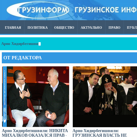
ГЛАВНАЯ
ПОЛИТИКА
ОБЩЕСТВО
АКТУАЛЬНО
ПРАВО
ПУБ
Арно Хидирбегишвили: ГРУЗИИ «26Б ДАЛИ»
ОТ РЕДАКТОРА
Арно Хидирбегишвили: НИКИТА
Арно Хидирбегишвили:
МИХАЛКОВ ОКАЗАЛСЯ ПРАВ -
ГРУЗИНСКАЯ ВЛАСТЬ НЕ