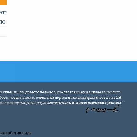
АТ?
ПО
И -
Хидирбегишвили