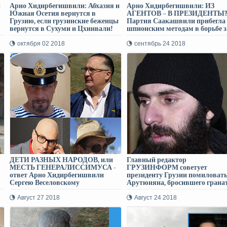
и
Арно Хидирбегишвили: Абхазия и
Арно Хидирбегишвили: ИЗ
Южная Осетия вернутся в
АГЕНТОВ – В ПРЕЗИДЕНТЫ?
Грузию, если грузинские беженцы
Партия Саакашвили прибегла
вернутся в Сухуми и Цхинвали!
шпионским методам в борьбе з
власть!
октября 02 2018
сентябрь 24 2018
ДЕТИ РАЗНЫХ НАРОДОВ, или
Главный редактор
МЕСТЬ ГЕНЕРАЛИССИМУСА -
ГРУЗИНФОРМ советует
ответ Арно Хидирбегишвили
президенту Грузии помиловат
Сергею Веселовскому
Арутюняна, бросившего гранат
Буша!
Август 27 2018
Август 24 2018