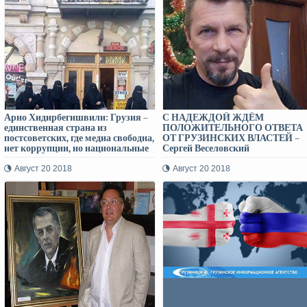
Арно Хидирбегишвили: Грузия –
С НАДЕЖДОЙ ЖДЁМ
единственная страна из
ПОЛОЖИТЕЛЬНОГО ОТВЕТА
постсоветских, где медиа свободна,
ОТ ГРУЗИНСКИХ ВЛАСТЕЙ –
нет коррупции, но национальные
Сергей Веселовский
интересы не возведены в ранг
государственной политики!
Август 20 2018
Август 20 2018