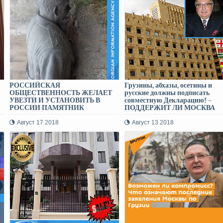
РОССИЙСКАЯ
Грузины, абхазы, осетины и
ОБЩЕСТВЕННОСТЬ ЖЕЛАЕТ
русские должны подписать
УВЕЗТИ И УСТАНОВИТЬ В
совместную Декларацию! –
РОССИИ ПАМЯТНИК
ПОДДЕРЖИТ ЛИ МОСКВА
СТАЛИНУ - Открытое письмо
ПРОЕКТ ГЛАВНОГО
Главного редактора
РЕДАКТОРА ГРУЗИНФОРМ?
Август 17 2018
Август 13 2018
ГРУЗИНФОРМ Бидзине
Иванишвили