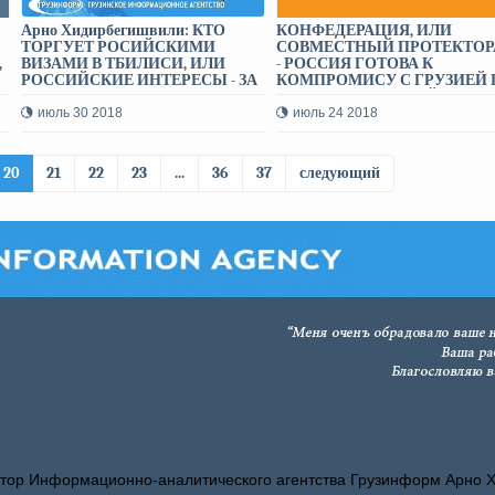
Арно Хидирбегишвили: КТО
КОНФЕДЕРАЦИЯ, ИЛИ
ТОРГУЕТ РОСИЙСКИМИ
СОВМЕСТНЫЙ ПРОТЕКТОР
,
ВИЗАМИ В ТБИЛИСИ, ИЛИ
- РОССИЯ ГОТОВА К
РОССИЙСКИЕ ИНТЕРЕСЫ - ЗА
КОМПРОМИСУ С ГРУЗИЕЙ 
30 СРЕБРЕНИКОВ
АБХАЗИИ И ЮЖНОЙ ОСЕТИ
Арно Хидирбегишвили
июль 30 2018
июль 24 2018
20
21
22
23
...
36
37
следующий
тор Информационно-аналитического агентства Грузинформ Арно 