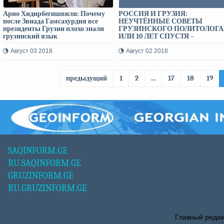
Арно Хидирбегишвили: Почему
РОССИЯ И ГРУЗИЯ:
после Звиада Гамсахурдия все
НЕУЧТЁННЫЕ СОВЕТЫ
президенты Грузии плохо знали
ГРУЗИНСКОГО ПОЛИТОЛОГА
грузинский язык
ИЛИ 10 ЛЕТ СПУСТЯ –
ГРУЗИНФОРМ
Август 03 2018
Август 02 2018
предыдущий
1
2
...
17
18
19
SAQINFORM.GE
RU.SAQINFORM.GE
GRUZINFORM.GE
RU.GRUZINFORM.GE
Главный редак