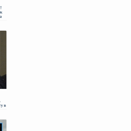
!
 к
а
ь
у в