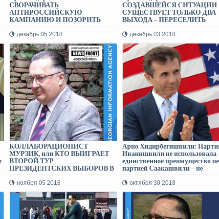
СВОРАЧИВАТЬ
СОЗДАВШЕЙСЯ СИТУАЦИИ
АНТИРОССИЙСКУЮ
СУЩЕСТВУЕТ ТОЛЬКО ДВА
КАМПАНИЮ И ПОЗОРИТЬ
ВЫХОДА – ПЕРЕСЕЛИТЬ
ГРУЗИЮ!
НАЦОВ, ИЛИ ПРЕДАТЬ ИХ
СУДУ
декабрь 05 2018
декабрь 03 2018
КОЛЛАБОРАЦИОНИСТ
Арно Хидирбегишвили: Парти
МУРЗИК, или КТО ВЫИГРАЕТ
Иванишвили не использовала
т
ВТОРОЙ ТУР
единственное преимущество пе
ПРЕЗИДЕНТСКИХ ВЫБОРОВ В
партией Саакашвили – не
ГРУЗИИ – эксклюзивное
помирила Грузию с Россией,
интервью Арно Хидирбегишвили
потому и проиграла!
ноября 05 2018
октября 30 2018
информагентству NEWS FRONT