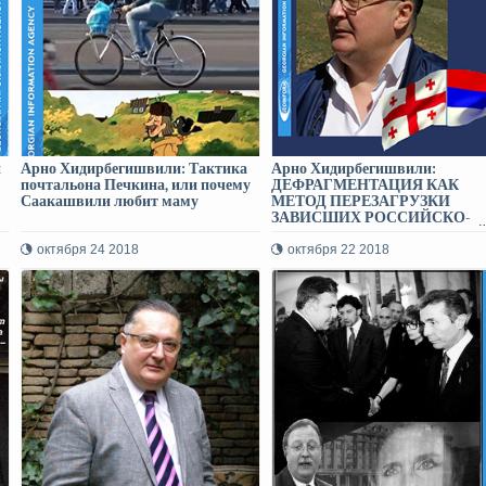
и
Арно Хидирбегишвили: Тактика
Арно Хидирбегишвили:
почтальона Печкина, или почему
ДЕФРАГМЕНТАЦИЯ КАК
Саакашвили любит маму
МЕТОД ПЕРЕЗАГРУЗКИ
ЗАВИСШИХ РОССИЙСКО-
ГРУЗИНСКИХ ОТНОШЕНИ
октября 24 2018
октября 22 2018