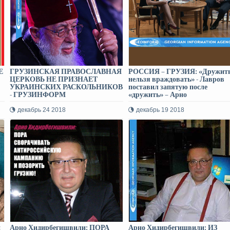
Е
ГРУЗИНСКАЯ ПРАВОСЛАВНАЯ
РОССИЯ – ГРУЗИЯ: «Дружит
ЦЕРКОВЬ НЕ ПРИЗНАЕТ
нельзя враждовать» - Лавров
УКРАИНСКИХ РАСКОЛЬНИКОВ
поставил запятую после
- ГРУЗИНФОРМ
«дружить» – Арно
Хидирбегишвили
декабрь 24 2018
декабрь 19 2018
и
Арно Хидирбегишвили: ПОРА
Арно Хидирбегишвили: ИЗ