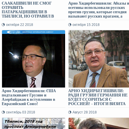
СААКАШВИЛИ НЕ СМОГ
Арно Хидирбегишвили: Абхазы 
ОТРАВИТЬ
осетины использовали русских
ПАТАРКАЦИШВИЛИ В
против грузин, которые сегодня
ТБИЛИСИ, НО ОТРАВИЛ В
называют русских врагами, а
ЛОНДОНЕ ПРИ УЧАСТИИ
абхазов и осетин – братьями!
СПЕЦСЛУЖБ
октября 22 2018
октября 15 2018
ВЕЛИКОБРИТАНИИ - Арно
Хидирбегишвили
Арно Хидирбегишвили: CША
АРНО ХИДИРБЕГИШВИЛИ:
подталкивают Грузию и
РАДИ ГРУЗИИ ГЕРМАНИЯ НЕ
Азербайджан к вступлению в
БУДЕТ ССОРИТЬСЯ С
Евразийский Союз!
РОССИЕЙ! – ИТОГИ ВИЗИТА
АНГЕЛЫ МЕРКЕЛЬ
сентябрь 03 2018
Август 28 2018