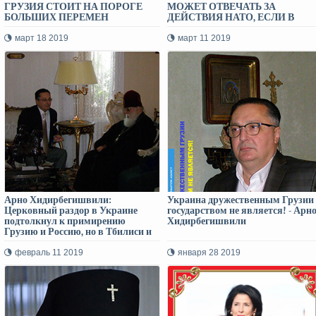
ГРУЗИЯ СТОИТ НА ПОРОГЕ
МОЖЕТ ОТВЕЧАТЬ ЗА
БОЛЬШИХ ПЕРЕМЕН
ДЕЙСТВИЯ НАТО, ЕСЛИ В
БРЮССЕЛЕ РЕШАТ УДАРИТЬ
ПО РОССИИ С ТЕРРИТОРИИ
март 18 2019
март 11 2019
ГРУЗИИ
Арно Хидирбегишвили:
Украина дружественным Грузии
Церковный раздор в Украине
государством не является! - Арн
подтолкнул к примирению
Хидирбегишвили
Грузию и Россию, но в Тбилиси и
Москве постарались
заблокировать этот процесс
февраль 11 2019
января 28 2019