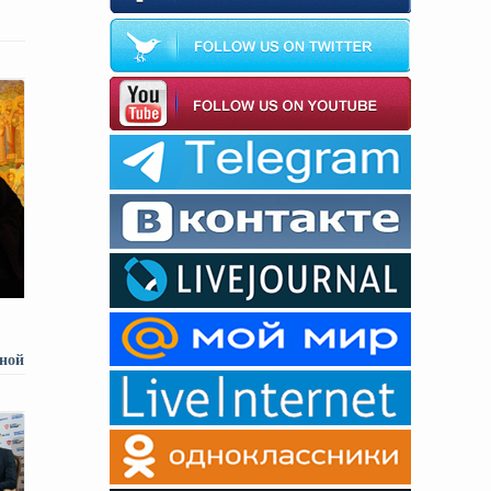
ной
ы -