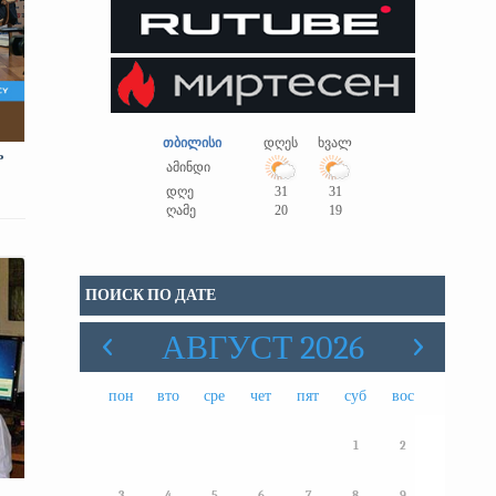
თბილისი
დღეს
ხვალ
ь
ამინდი
დღე
31
31
ღამე
20
19
ПОИСК ПО ДАТЕ
АВГУСТ 2026
пон
вто
сре
чет
пят
суб
вос
1
2
3
4
5
6
7
8
9