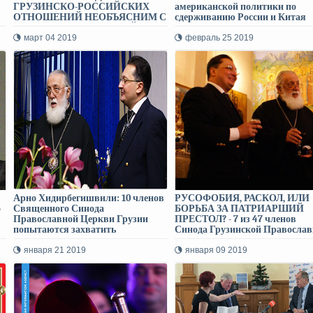
ГРУЗИНСКО-РОССИЙСКИХ
американской политики по
ОТНОШЕНИЙ НЕОБЪЯСНИМ С
сдерживанию России и Китая
ТОЧКИ ЗРЕНИЯ ЗДРАВОЙ
ЛОГИКИ
март 04 2019
февраль 25 2019
Арно Хидирбегишвили: 10 членов
РУСОФОБИЯ, РАСКОЛ, ИЛИ
о
Священного Синода
БОРЬБА ЗА ПАТРИАРШИЙ
Православной Церкви Грузии
ПРЕСТОЛ? - 7 из 47 членов
попытаются захватить
Синода Грузинской Православ
Патриарший престол, или создать
Церкви признали новую
грузинскую неканоническую
Православную церковь Украин
января 21 2019
января 09 2019
церковь по примеру украинской!
Арно Хидирбегишвили