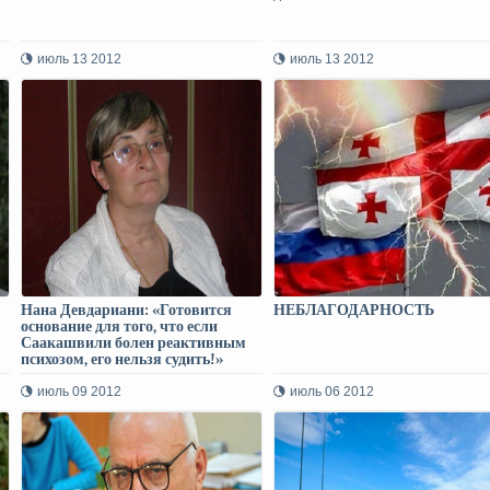
июль 13 2012
июль 13 2012
Нана Девдариани: «Готовится
НЕБЛАГОДАРНОСТЬ
основание для того, что если
Саакашвили болен реактивным
психозом, его нельзя судить!»
июль 09 2012
июль 06 2012