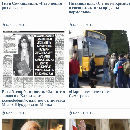
Гиви Сомхишвили: «Революция
Иванишвили: «С учетом кризис
роз Лазарэ»
и спешки, активы проданы
нормально»
мая 22 2012
мая 22 2012
Рита Хидирбегишвили: «Защитим
«Народное ополчение» в
экологию Кавказа от
Самегрело
ксенофобии!», или чем отличается
Мелек Шукурова от Маяка
демократии
мая 22 2012
мая 21 2012