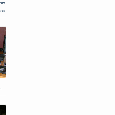
тим
ется
»