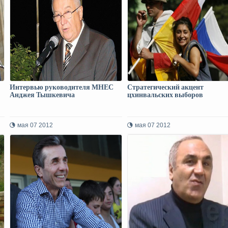
Интервью руководителя МНЕС
Стратегический акцент
Анджея Тышкевича
цхинвальских выборов
мая 07 2012
мая 07 2012