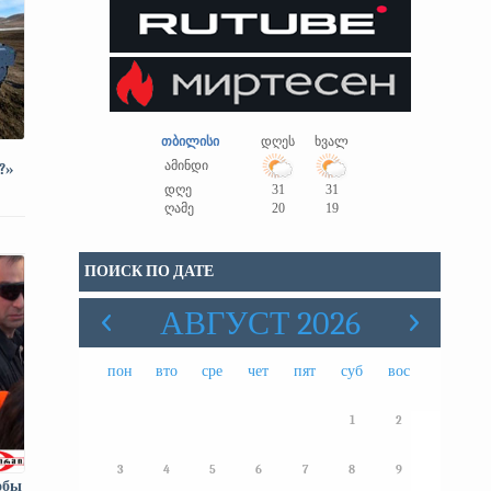
თბილისი
დღეს
ხვალ
ამინდი
?»
დღე
31
31
ღამე
20
19
ПОИСК ПО ДАТЕ
АВГУСТ 2026
пон
вто
сре
чет
пят
суб
вос
1
2
3
4
5
6
7
8
9
обы