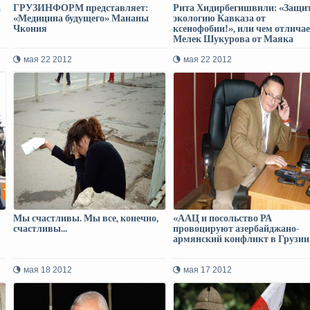
а
ГРУЗИНФОРМ представляет:
Рита Хидирбегишвили: «Защи
«Медицина будущего» Мананы
экологию Кавказа от
Чкония
ксенофобии!», или чем отлича
Мелек Шукурова от Маяка
демократии
мая 22 2012
мая 22 2012
Мы счастливы. Мы все, конечно,
«ААЦ и посольство РА
счастливы...
провоцируют азербайджано-
армянский конфликт в Грузии
мая 18 2012
мая 17 2012