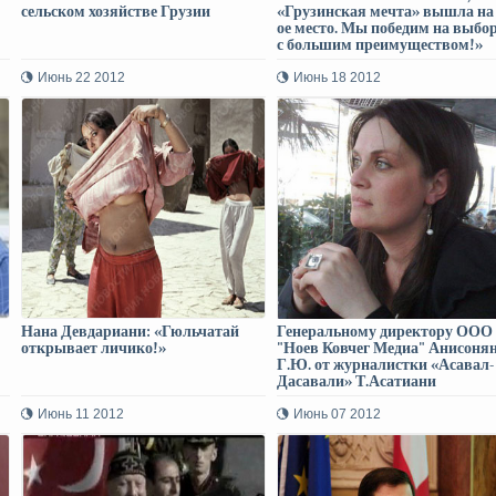
сельском хозяйстве Грузии
«Грузинская мечта» вышла на 
ое место. Мы победим на выбо
с большим преимуществом!»
Июнь 22 2012
Июнь 18 2012
Нана Девдариани: «Гюльчатай
Генеральному директору ООО
открывает личико!»
"Ноев Ковчег Медиа" Анисоня
Г.Ю. от журналистки «Асавал-
Дасавали» Т.Асатиани
Июнь 11 2012
Июнь 07 2012