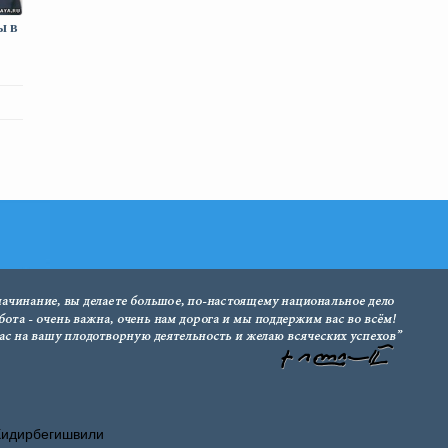
ы в
Хидирбегишвили