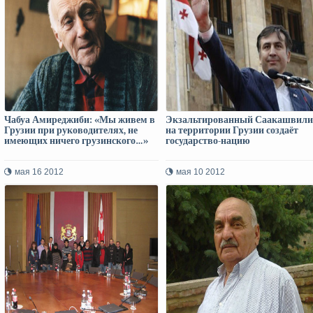
Чабуа Амиреджиби: «Мы живем в
Экзальтированный Саакашвили
Грузии при руководителях, не
на территории Грузии создаёт
имеющих ничего грузинского…»
государство-нацию
мая 16 2012
мая 10 2012