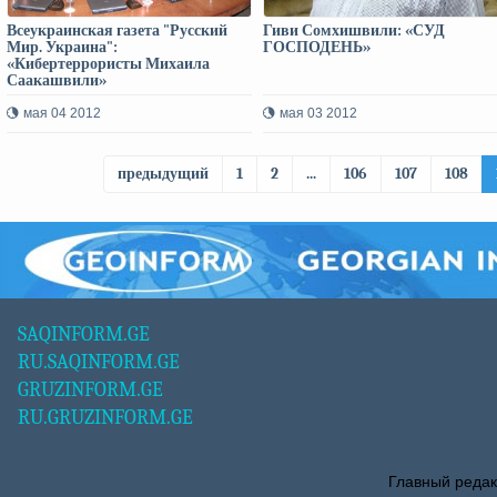
Всеукраинская газета "Русский
Гиви Сомхишвили: «СУД
Мир. Украина":
ГОСПОДЕНЬ»
«Кибертеррористы Михаила
Саакашвили»
мая 04 2012
мая 03 2012
предыдущий
1
2
...
106
107
108
SAQINFORM.GE
RU.SAQINFORM.GE
GRUZINFORM.GE
RU.GRUZINFORM.GE
Главный редак