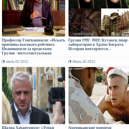
Профессор Глигвашвили: «Искать
Грузия 1937- 2012: Кутаиси, пиар-
причины высокого рейтинга
лаборатория в Храме Баграта.
Иванишвили за пределами
История повторяется…
Грузии - интеллектуальная
слабость!»
июль 02 2012
Июнь 30 2012
Шалва Хачапуридзе: «Турки
Американские морпехи