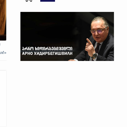
м
ил!»