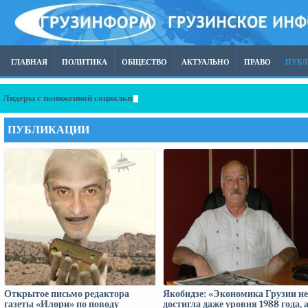
ГЛАВНАЯ
ПОЛИТИКА
ОБЩЕСТВО
АКТУАЛЬНО
ПРАВО
ПУБ
Лидеры с пониженной социальной ответственностью, или почему западный
ПУБЛИКАЦИИ
Открытое письмо редактора
Якобидзе: «Экономика Грузии не
газеты «Илори» по поводу
достигла даже уровня 1988 года, 