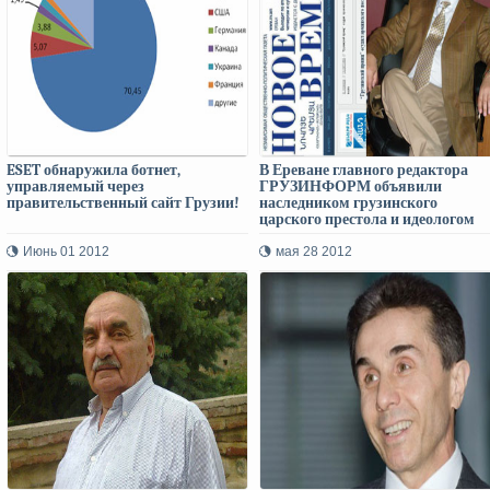
ESET обнаружила ботнет,
В Ереване главного редактора
управляемый через
ГРУЗИНФОРМ объявили
правительственный сайт Грузии!
наследником грузинского
царского престола и идеологом
алиевской администрации!
Июнь 01 2012
мая 28 2012