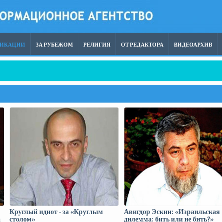
ЛИКАЦИИ
ЗА РУБЕЖОМ
РЕЛИГИЯ
ОТ РЕДАКТОРА
ВИДЕОАРХИВ
 терроризм опаснее восточного
Круглый идиот - за «Круглым
Авигдор Эскин: «Израильская
а
столом»
дилемма: бить или не бить?»