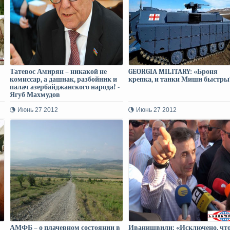
Татевос Амирян – никакой не
GEORGIA MILITARY: «Броня
комиссар, а дашнак, разбойник и
крепка, и танки Миши быстры
палач азербайджанского народа! -
Ягуб Махмудов
Июнь 27 2012
Июнь 27 2012
АМФБ – о плачевном состоянии в
Иванишвили: «Исключено, чт