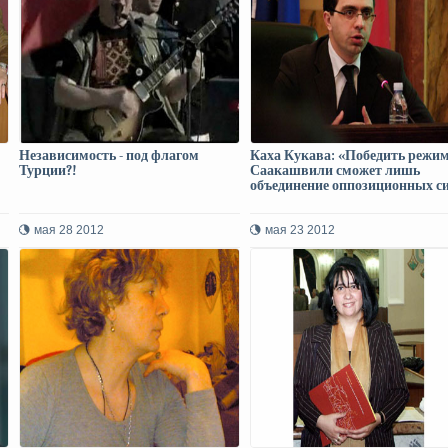
Независимость - под флагом
Каха Кукава: «Победить режи
Турции?!
Саакашвили сможет лишь
объединение оппозиционных с
мая 28 2012
мая 23 2012