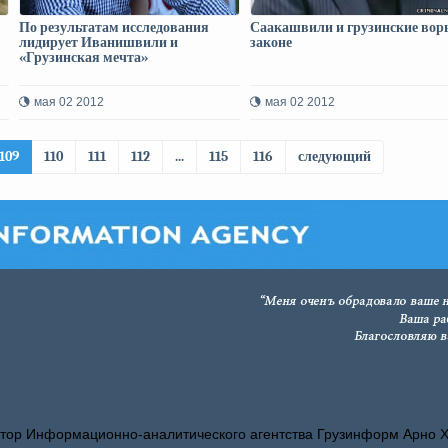
По результатам исследования
Саакашвили и грузинские вор
лидирует Иванишвили и
законе
«Грузинская мечта»
мая 02 2012
мая 02 2012
109
110
111
112
...
115
116
следующий
тор Информационно-аналитического агентства Грузинформ Арно 