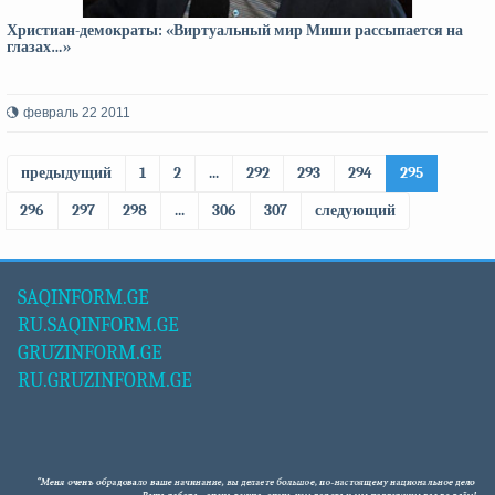
Христиан-демократы: «Виртуальный мир Миши рассыпается на
глазах…»
февраль 22 2011
предыдущий
1
2
...
292
293
294
295
296
297
298
...
306
307
следующий
SAQINFORM.GE
RU.SAQINFORM.GE
GRUZINFORM.GE
RU.GRUZINFORM.GE