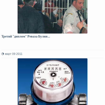
Третий "диплом" Реваза Булия…
март 09 2011