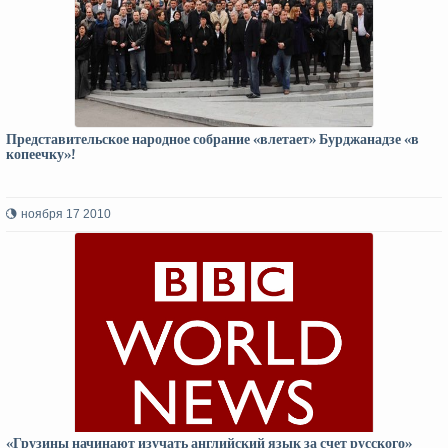
Представительское народное собрание «влетает» Бурджанадзе «в
копеечку»!
ноября 17 2010
«Грузины начинают изучать английский язык за счет русского»