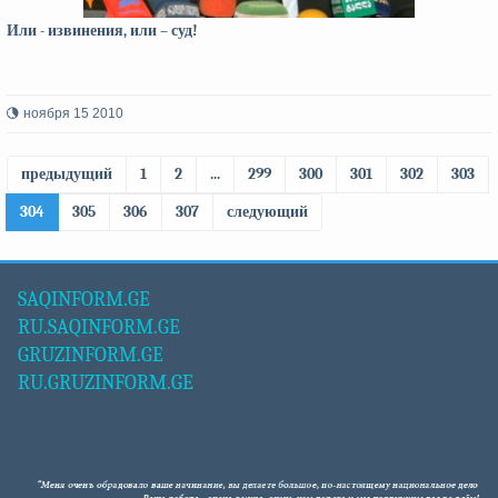
Или - извинения, или – суд!
ноября 15 2010
предыдущий
1
2
...
299
300
301
302
303
304
305
306
307
следующий
SAQINFORM.GE
RU.SAQINFORM.GE
GRUZINFORM.GE
RU.GRUZINFORM.GE