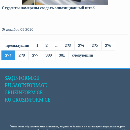
Студенты намерены создать оппозиционный штаб
декабрь 09 2010
предыдущий
1
2
...
293
294
295
296
297
298
299
300
301
следующий
SAQINFORM.GE
RU.SAQINFORM.GE
GRUZINFORM.GE
RU.GRUZINFORM.GE