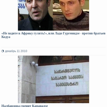
«Не ходите в Африку гулять!», или Ладо Гургенидзе - против братьев
Кодуа
декабрь 11 2010
Налбандова сменит Капанадзе