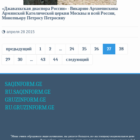
«Джавахкская диаспора России» - Викарию Архиепископа
Армянской Католической церкви Москвы и всей России,
Монсеньору Петросу Петросяну
апреля 28 2015
предыдущий
1
2
...
24
25
26
27
28
29
30
...
43
44
следующий
SAQINFORM.GE
RU.SAQINFORM.GE
GRUZINFORM.GE
RU.GRUZINFORM.GE