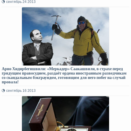
сентябрь 24 2013
Арно Хидирбегишвили: «Меркадер» Саакашвили, в страхе перед
грядущим правосудием, раздаёт ордена иностранным разведчикам
со скандальным бэкграундом, готовящим для него побег на случай
провала!
сентябрь 16 2013