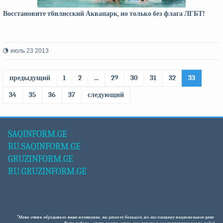
Восстановите тбилисский Аквапарк, но только без флага ЛГБТ!
июль 23 2013
предыдущий
1
2
...
29
30
31
32
33
34
35
36
37
следующий
SAQINFORM.GE
RU.SAQINFORM.GE
GRUZINFORM.GE
RU.GRUZINFORM.GE