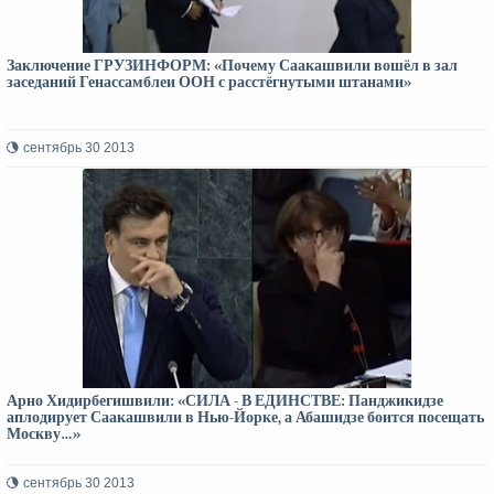
Заключение ГРУЗИНФОРМ: «Почему Саакашвили вошёл в зал
заседаний Генассамблеи ООН с расстёгнутыми штанами»
сентябрь 30 2013
Арно Хидирбегишвили: «СИЛА - В ЕДИНСТВЕ: Панджикидзе
аплодирует Саакашвили в Нью-Йорке, а Абашидзе боится посещать
Москву…»
сентябрь 30 2013