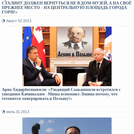
СТАЛИНУ ДОЛЖЕН ВЕРНУТЬСЯ НЕ В ДОМ-МУЗЕЙ, А НА СВОЁ
ПРЕЖНЕЕ МЕСТО – НА ЦЕНТРАЛЬНУЮ ПЛОЩАДЬ ГОРОДА
ГОРИ!»
Август 02 2013
Арно Хидирбегишвили: «Уходящий Саакашвили встретился с
ушедшим Качиньским - Миша вспомнил Ленина потому, что
готовится эмигрировать в Польшу!»
июль 31 2013