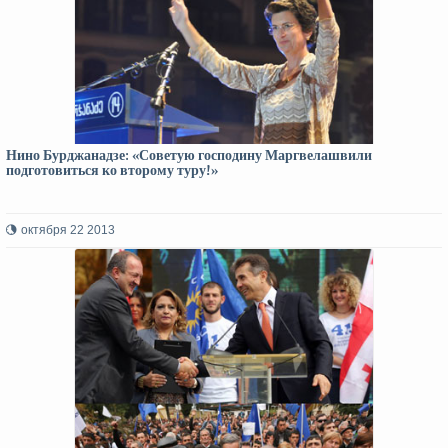
Нино Бурджанадзе: «Советую господину Маргвелашвили
подготовиться ко второму туру!»
октября 22 2013