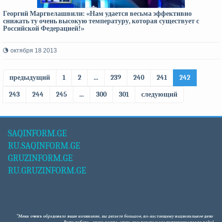
Георгий Маргвелашвили: «Нам удается весьма эффективно
снижать ту очень высокую температуру, которая существует с
Российской Федерацией!»
октября 18 2013
предыдущий
1
2
...
239
240
241
242
243
244
245
...
300
301
следующий
SAQINFORM.GE
RU.SAQINFORM.GE
GRUZINFORM.GE
RU.GRUZINFORM.GE